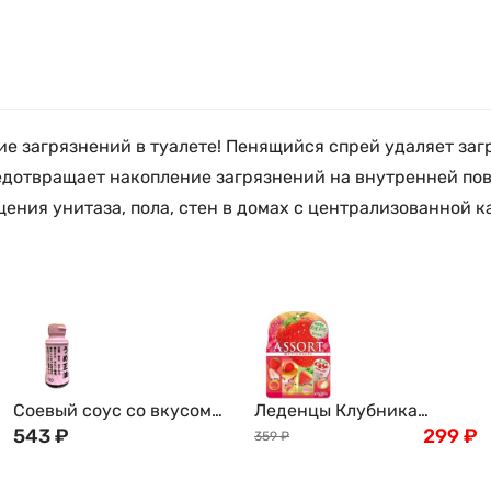
 загрязнений в туалете! Пенящийся спрей удаляет загр
предотвращает накопление загрязнений на внутренней по
ния унитаза, пола, стен в домах с централизованной к
Соевый соус со вкусом
Леденцы Клубника
японской сливы умэ
543
₽
Ассорти 5-ти
299
₽
359
₽
Shoda Shoyu, 150мл
клубничных вкусов
Сенжаку Амаузузукуши,