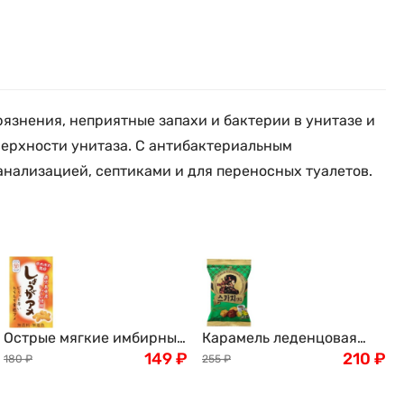
язнения, неприятные запахи и бактерии в унитазе и
верхности унитаза. С антибактериальным
анализацией, септиками и для переносных туалетов.
Острые мягкие имбирные
Карамель леденцовая
конфеты из префектуры
149
₽
Scotch Trio Скоч трио:
210
₽
180
₽
255
₽
Кагосима Seika Foods, 50
банан, сливки и крепкий
г, Япония
кофе, Lotte, 157г