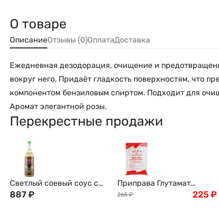
О товаре
Описание
Отзывы (0)
Оплата
Доставка
Ежедневная дезодорация, очищение и предотвращение
вокруг него. Придаёт гладкость поверхностям, что 
компонентом бензиловым спиртом. Подходит для очище
Аромат элегантной розы.
Перекрестные продажи
Светлый соевый соус с
Приправа Глутамат
рубленным васаби и
887
₽
натрия, 454г
225
₽
265
₽
японским уксусом из
Утоги (среднеострый