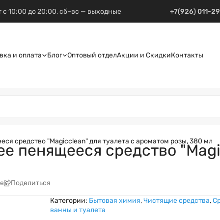
 с 10:00 до 20:00, сб–вс — выходные
+7(926) 011-2
вка и оплата
Блог
Оптовый отдел
Акции и Скидки
Контакты
я средство "Magiсclean" для туалета с ароматом розы, 380 мл
 пенящееся средство "Magiс
е
Поделиться
Категории:
Бытовая химия
,
Чистящие средства
,
Ср
ванны и туалета