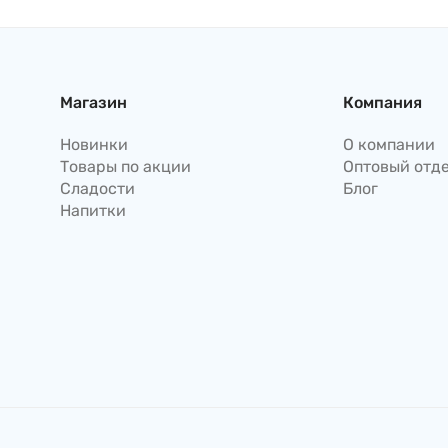
85г Senjakuame-Honpo
Япония
Магазин
Компания
Новинки
О компании
Товары по акции
Оптовый отд
Сладости
Блог
Напитки