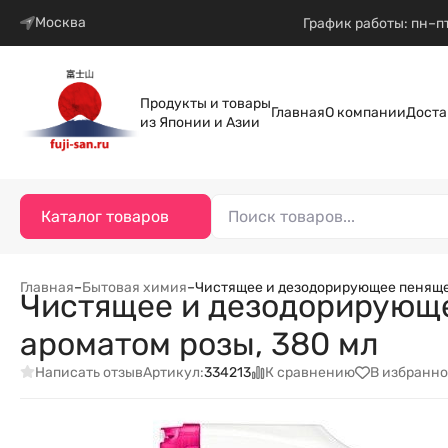
Москва
График работы: пн–пт
Продукты и товары
Главная
О компании
Доста
из Японии и Азии
Каталог товаров
Главная
–
Бытовая химия
–
Чистящее и дезодорирующее пенящеес
Чистящее и дезодорирующее
ароматом розы, 380 мл
Написать отзыв
К сравнению
В избранно
Артикул:
334213