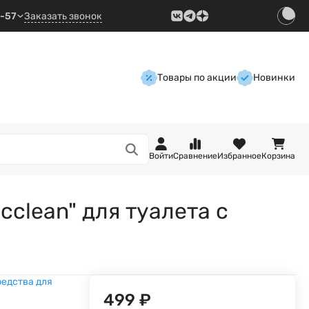
9-57
Заказать звонок
Товары по акции
Новинки
Войти
Сравнение
Избранное
Корзина
clean" для туалета с
едства для
499
₽