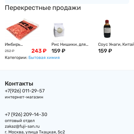
Перекрестные продажи
Имбирь
Рис Нишики, для
Соус Унаги, Китай
маринованный,
243
₽
суши и роллов, 1кг
159
₽
250мл
159
₽
252
₽
розовый, 1кг
Категории:
Бытовая химия
Контакты
+7(926) 011-29-57
интернет-магазин
+7 (926) 209-14-30
оптовый отдел
zakaz@fuji-san.ru
г. Москва, улица Ткацкая, 5с2