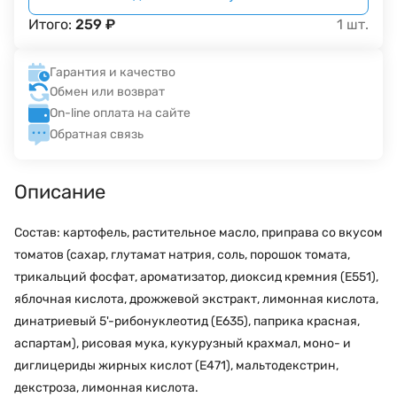
Итого:
259
₽
1
шт.
Гарантия и качество
Обмен или возврат
On-line оплата на сайте
Обратная связь
Описание
Состав: картофель, растительное масло, приправа со вкусом
томатов (сахар, глутамат натрия, соль, порошок томата,
трикальций фосфат, ароматизатор, диоксид кремния (Е551),
яблочная кислота, дрожжевой экстракт, лимонная кислота,
динатриевый 5'-рибонуклеотид (Е635), паприка красная,
аспартам), рисовая мука, кукурузный крахмал, моно- и
диглицериды жирных кислот (Е471), мальтодекстрин,
декстроза, лимонная кислота.