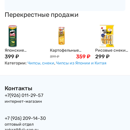
Перекрестные продажи
Японские
Картофельные
Рисовые снеки
картофельные
399
₽
чипсы Pringles
359
₽
Сэмбэй "Японски
299
₽
399
₽
чипсы Pringles со
четыре сыра Four
традиции" с
Категории:
Чипсы, снеки
,
Чипсы из Японии и Китая
вкусом жареных
CHEEEEESE! , 95г
морской солью
нори и умами, 97 г
Япония
Sanko Seika, 24 шт
Япония
61г, Япония
Контакты
+7(926) 011-29-57
интернет-магазин
+7 (926) 209-14-30
оптовый отдел
zakaz@fuji-san.ru