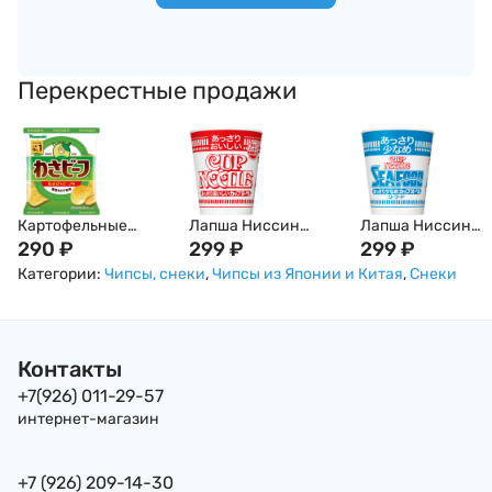
Перекрестные продажи
Картофельные
Лапша Ниссин
Лапша Ниссин
чипсы с острым
290
₽
Nissin Cup Noodle с
299
₽
Nissin Cup Noodle 
299
₽
васаби и говядиной
Креветками, 57г,
Гребешком,
Категории:
Чипсы, снеки
,
Чипсы из Японии и Китая
,
Снеки
Yamayoshi Ямайоши
Япония
Креветкой, Краб
, 50 г, Япония
и Кальмаром, 60г,
Япония
Контакты
+7(926) 011-29-57
интернет-магазин
+7 (926) 209-14-30