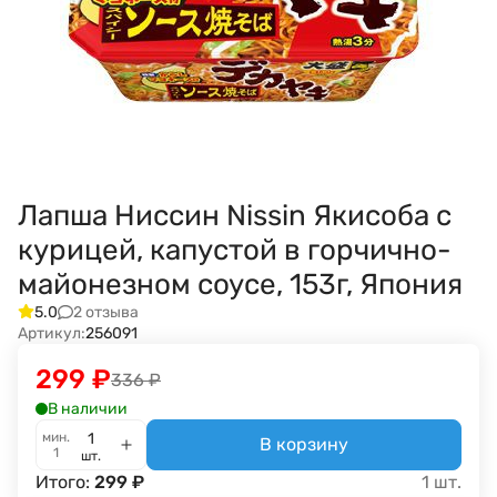
Лапша Ниссин Nissin Якисоба с
курицей, капустой в горчично-
майонезном соусе, 153г, Япония
2 отзыва
5.0
Артикул:
256091
299
₽
336
₽
В наличии
мин.
В корзину
1
шт.
Итого:
299
₽
1
шт.