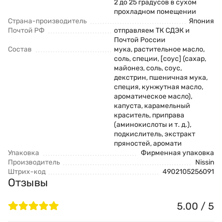
2 до 25 градусов в сухом
прохладном помещении
Страна-производитель
Япония
Почтой РФ
отправляем ТК СДЭК и
Почтой России
Состав
мука, растительное масло,
соль, специи, [соус] (сахар,
майонез, соль, соус,
декстрин, пшеничная мука,
специя, кунжутная масло,
ароматическое масло),
капуста, карамельный
краситель, приправа
(аминокислоты и т. д.),
подкислитель, экстракт
пряностей, аромати
Упаковка
Фирменная упаковка
Производитель
Nissin
Штрих-код
4902105256091
Отзывы
5.00 / 5