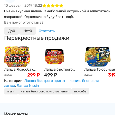
10 февраля 2019 18:22
Очень вкусная лапша. С небольшой остринкой и аппетитной
заправкой. Однозначно буду брать ещё.
Вам помог этот отзыв?
Да
0
Нет
0
Ответить
Перекрестные продажи
Лапша Якисоба с
Лапша быстрого
Лапша Тоюсуиса
вустерширским
299
₽
приготовления
499
₽
быстрого
31
336
₽
345
₽
соусом и бульоном
Nissin: UFO Big
приготовления
Категории:
Лапша быстрого приготовления
,
Японская
Даси Ниссин Nissin,
Якисоба, Япония,
Морская
лапша
,
Лапша Nissin
157 г, Япония
167г
соль, базилик, сп
nissin
лапша быстрого приготовления
якисоба
ии, соевый
соус 156гр TOYOS
SAN большая
порция жареной
Контакты
лапши Маручан,