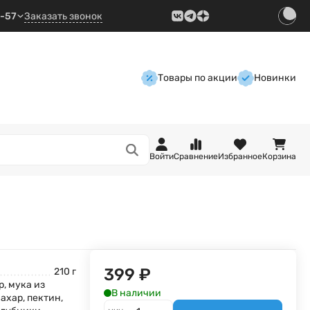
9-57
Заказать звонок
Товары по акции
Новинки
Войти
Сравнение
Избранное
Корзина
399
₽
210 г
, мука из
В наличии
ахар, пектин,