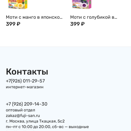
Моти с манго в японском
Моти с голубикой в
стиле, 180г, Тайвань
399
₽
японском стиле, 180г,
399
₽
Тайвань
Контакты
+7(926) 011-29-57
интернет-магазин
+7 (926) 209-14-30
оптовый отдел
zakaz@fuji-san.ru
г. Москва, улица Ткацкая, 5с2
пн–пт с 10:00 до 20:00, сб–вс — выходные