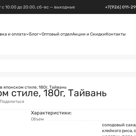
 с 10:00 до 20:00, сб–вс — выходные
+7(926) 011-2
вка и оплата
Блог
Оптовый отдел
Акции и Скидки
Контакты
в японском стиле, 180г, Тайвань
м стиле, 180г, Тайвань
Поделиться
Характеристики:
Объем
солодовый сахар
клейкого риса, с