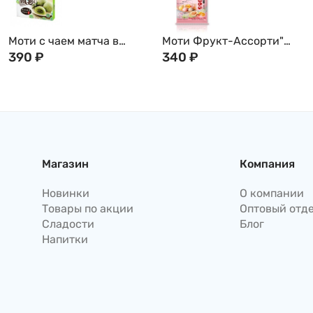
Моти с чаем матча в
Моти Фрукт-Ассорти"
японском стиле, 210г,
390
₽
Дыня / Апельсин/
340
₽
Тайвань
Клубника, Тайвань,120г
Магазин
Компания
Новинки
О компании
Товары по акции
Оптовый отд
Сладости
Блог
Напитки