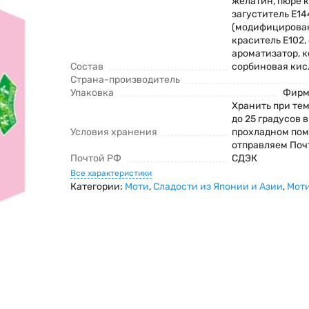
желатин, пюре 
загуститель Е14
(модифицирован
краситель Е102,
ароматизатор, 
Состав
сорбиновая кис
Страна-производитель
Упаковка
Фирм
Хранить при тем
до 25 градусов 
Условия хранения
прохладном по
отправляем Поч
Почтой РФ
СДЭК
Все характеристики
Категории:
Моти
,
Сладости из Японии и Азии
,
Моти