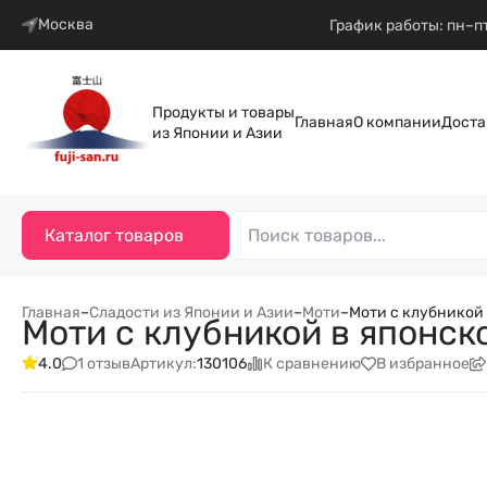
Москва
График работы: пн–пт
Продукты и товары
Главная
О компании
Доста
из Японии и Азии
Каталог товаров
Главная
–
Сладости из Японии и Азии
–
Моти
–
Моти с клубникой 
Моти с клубникой в японско
1 отзыв
К сравнению
В избранное
4.0
Артикул:
130106