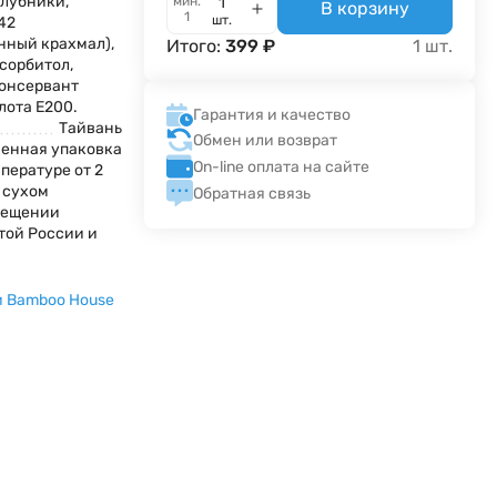
клубники,
мин.
В корзину
1
шт.
42
ный крахмал),
Итого:
399
₽
1
шт.
 сорбитол,
консервант
лота Е200.
Гарантия и качество
Тайвань
Обмен или возврат
енная упаковка
On-line оплата на сайте
пературе от 2
в сухом
Обратная связь
мещении
той России и
 Bamboo House