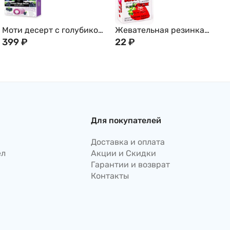
Моти десерт с голубикой
Жевательная резинка
и молочным пудингом
399
₽
MARUKAWA, со вкусом
22
₽
двойная начинка Bamboo
клубники (шары)
House, Тайвань, 180гр
Для покупателей
Доставка и оплата
ел
Акции и Скидки
Гарантии и возврат
Контакты