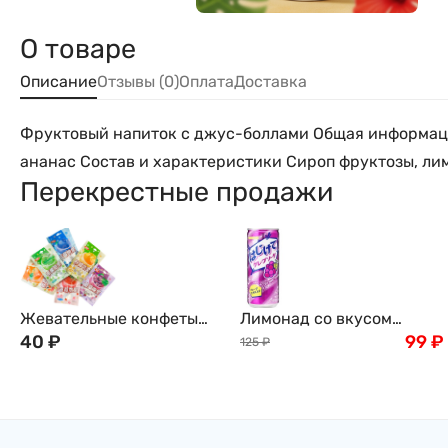
О товаре
Описание
Отзывы (0)
Оплата
Доставка
Фруктовый напиток с джус-боллами Общая информация
ананас Состав и характеристики Сироп фруктозы, лим
Перекрестные продажи
Жевательные конфеты
Лимонад со вкусом
XICAI Pingguo Di Li
40
₽
винограда (виноградная
99
₽
125
₽
ассорти, 30г.
сода) Grape Soda
SANGARIA, Япония, 250 г