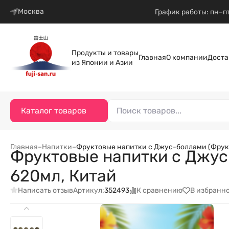
Москва
График работы: пн–пт
Продукты и товары
Главная
О компании
Доста
из Японии и Азии
Каталог товаров
Главная
–
Напитки
–
Фруктовые напитки с Джус-боллами (Фрукт
Фруктовые напитки с Джус
620мл, Китай
Написать отзыв
К сравнению
В избранн
Артикул:
352493