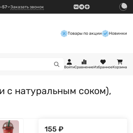
9-57
Заказать звонок
Товары по акции
Новинки
Войти
Сравнение
Избранное
Корзина
 с натуральным соком),
155
₽