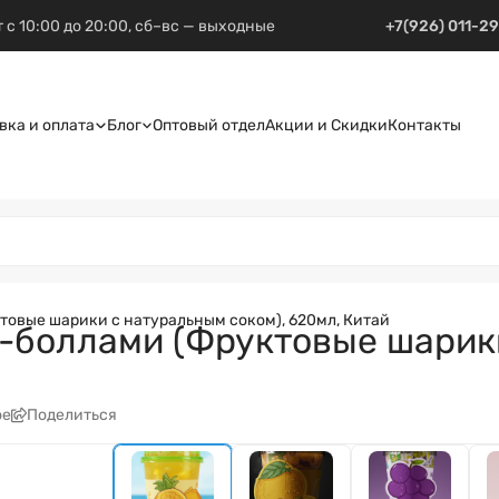
 с 10:00 до 20:00, сб–вс — выходные
+7(926) 011-2
вка и оплата
Блог
Оптовый отдел
Акции и Скидки
Контакты
овые шарики с натуральным соком), 620мл, Китай
-боллами (Фруктовые шарики
ое
Поделиться