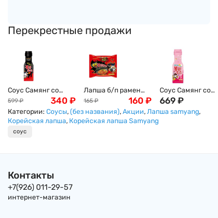
Перекрестные продажи
Соус Самянг со
Лапша б/п рамен
Соус Самянг со
вкусом острой
340
₽
экстремальная
160
₽
вкусом острой
669
₽
599
₽
165
₽
курицы Бульдак
острота со вкусом
курицы Бульдак
Категории:
Соусы
,
(без названия)
,
Акции
,
Лапша samyang
,
(Buldak Samyang),
острой курицы
Карбонара (Bulda
Корейская лапша
,
Корейская лапша Samyang
200г Корея
Бульдак и перцем
Samyang), 200г
соус
чили 2х Spicy
Корея
(Buldak Samyang),
140г Самянг, Корея
Контакты
+7(926) 011-29-57
интернет-магазин