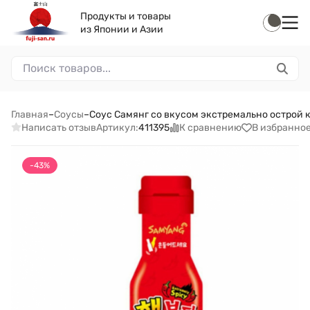
Продукты и товары
из Японии и Азии
Главная
–
Соусы
–
Соус Самянг со вкусом экстремально острой ку
Написать отзыв
К сравнению
В избранно
Артикул:
411395
-43%