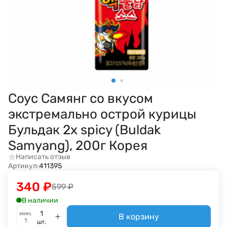
Соус Самянг со вкусом
экстремально острой курицы
Бульдак 2х spicy (Buldak
Samyang), 200г Корея
Написать отзыв
Артикул:
411395
340
₽
599
₽
В наличии
мин.
В корзину
1
шт.