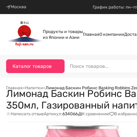
Москва
График работы: пн–пт
Продукты и товары
Главная
О компании
Доста
из Японии и Азии
Каталог товаров
Главная
–
Напитки
–
Лимонад Баскин Робинс Basking Robbins Ze
Лимонад Баскин Робинс Bas
350мл, Газированный напит
Написать отзыв
К сравнению
В избранн
Артикул:
634066