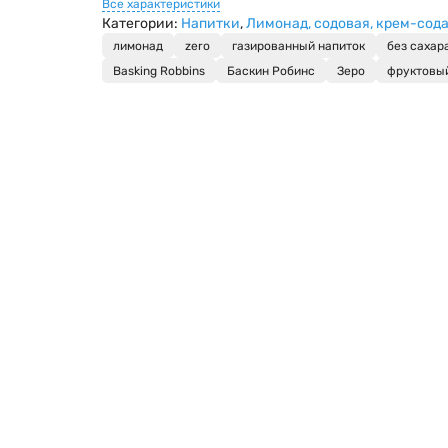
Все характеристики
Категории:
Напитки
,
Лимонад, содовая, крем-сод
лимонад
zero
газированный напиток
без сахар
Basking Robbins
Баскин Робинс
Зеро
фруктовы