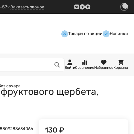
9-57
Заказать звонок
Товары по акции
Новинки
Войти
Сравнение
Избранное
Корзина
без сахара
 фруктового щербета,
130
₽
8809288634066