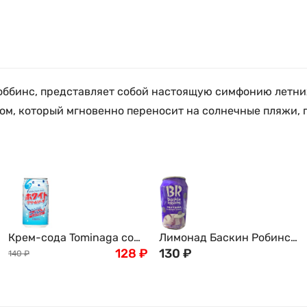
Роббинс, представляет собой настоящую симфонию летни
, который мгновенно переносит на солнечные пляжи, г
Крем-сода Tominaga со
Лимонад Баскин Робинс
вкусом йогурта, Япония,
128
₽
Basking Robbins черника-
130
₽
140
₽
350мл
йогурт, 350мл