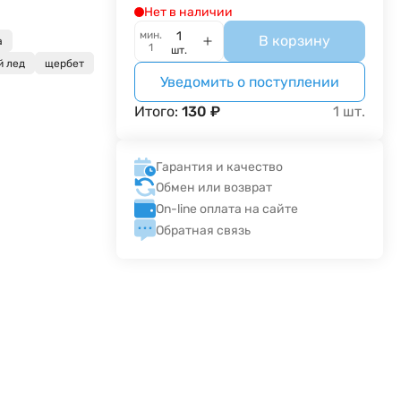
Нет в наличии
а
мин.
В корзину
а
1
шт.
й лед
щербет
Уведомить о поступлении
Итого:
130
₽
1
шт.
Гарантия и качество
Обмен или возврат
On-line оплата на сайте
Обратная связь