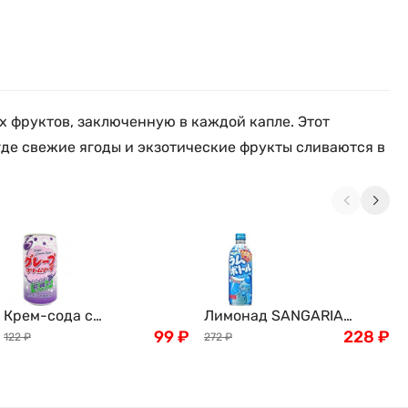
х фруктов, заключенную в каждой капле. Этот
де свежие ягоды и экзотические фрукты сливаются в
Крем-сода с
Лимонад SANGARIA
виноградным вкусом
99
₽
Рамунэ, Япония, 500г
228
₽
122
₽
272
₽
Томинага Tominaga Grape
Cream Soda, Япония,
350мл