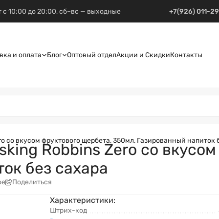
 с 10:00 до 20:00, сб–вс — выходные
+7(926) 011-2
вка и оплата
Блог
Оптовый отдел
Акции и Скидки
Контакты
ro со вкусом фруктового щербета, 350мл, Газированный напиток 
king Robbins Zero со вкусом
ок без сахара
ое
Поделиться
Характеристики:
Штрих-код