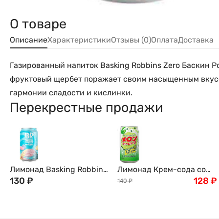
О товаре
Описание
Характеристики
Отзывы (0)
Оплата
Доставка
Газированный напиток Basking Robbins Zero Баскин 
фруктовый щербет поражает своим насыщенным вкусом
гармонии сладости и кислинки.
Перекрестные продажи
Лимонад Basking Robbins
Лимонад Крем-сода со
со вкусом сахарной ваты,
130
₽
вкусом Дыни "Томинага"
128
₽
140
₽
350мл
Tominaga, 350 мл, Япония