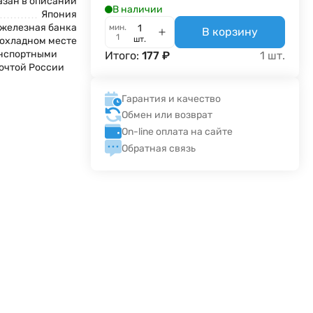
азан в описании
В наличии
Япония
железная банка
мин.
В корзину
1
шт.
рохладном месте
анспортными
Итого:
177
₽
1
шт.
очтой России
а
Гарантия и качество
Обмен или возврат
On-line оплата на сайте
Обратная связь