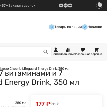
9-57
Заказать звонок
Товары по акции
Новинки
Войти
Сравнение
Избранное
Корзина
о Cheerio Lifeguard Energy Drink, 350 мл
7 витаминами и 7
 Energy Drink, 350 мл
177
₽
350 мл
211
₽