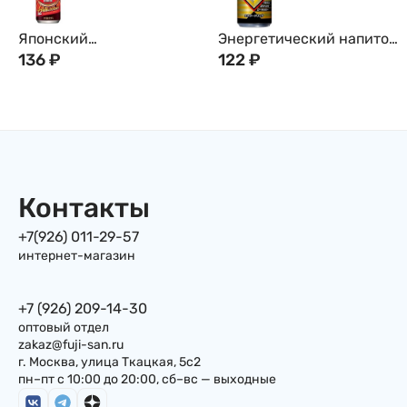
Японский
Энергетический напиток
энергетический напиток
136
₽
Tominaga с экстрактом
122
₽
Асахи Dodekamin Asahi
гуарана и 7 витаминами,
Экстрат Женьшеня, 6
185 мл Япония
Аминокислот + 3
Витамина , 250 мл
(экстракт корейского
женьшеня, маточное
молочко,
Контакты
гуарана,витамин
+7(926) 011-29-57
C,кофеин, аргинин,
интернет-магазин
аланин, глицин, лейцин,
ниацин, изолейцин,
валин, витамин B6)
+7 (926) 209-14-30
оптовый отдел
zakaz@fuji-san.ru
г. Москва, улица Ткацкая, 5с2
пн–пт с 10:00 до 20:00, сб–вс — выходные