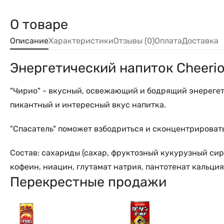
О товаре
Описание
Характеристики
Отзывы (0)
Оплата
Доставка
Энергетический напиток Cheerio
"Чирио" - вкусный, освежающий и бодрящий энереге
пикантный и интересный вкус напитка.
"Спасатель" поможет взбодриться и сконцентрировать
Состав: сахариды (сахар, фруктозный кукурузный сиро
кофеин, ниацин, глутамат натрия, пантотенат кальция
Перекрестные продажи