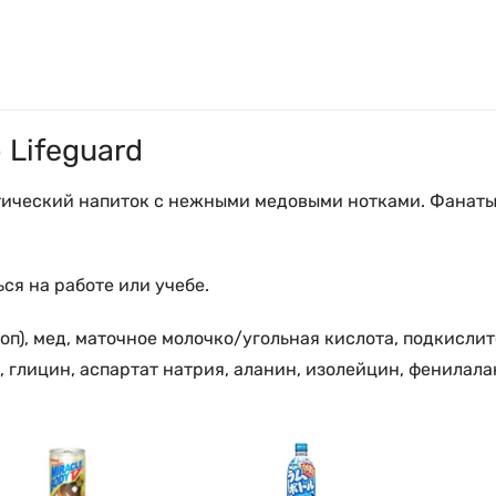
 Lifeguard
тический напиток с нежными медовыми нотками. Фанаты
ся на работе или учебе.
п), мед, маточное молочко/угольная кислота, подкислите
, глицин, аспартат натрия, аланин, изолейцин, фенилал