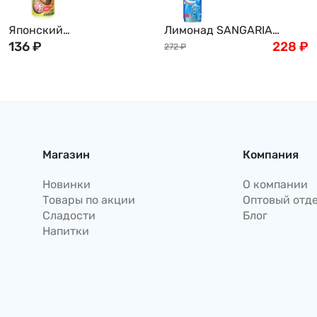
Японский
Лимонад SANGARIA
энергетический напиток
136
₽
Рамунэ, Япония, 500г
228
₽
272
₽
"Чудесное тело"
SANGARIA MIRACLE BODY,
190 г
Магазин
Компания
Новинки
О компании
Товары по акции
Оптовый отд
Сладости
Блог
Напитки