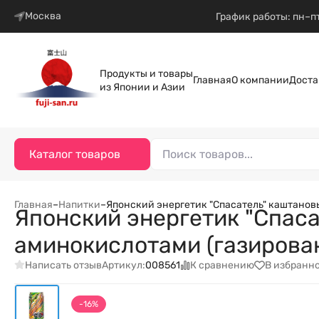
Москва
График работы: пн–пт
Продукты и товары
Главная
О компании
Доста
из Японии и Азии
Каталог товаров
Главная
–
Напитки
–
Японский энергетик "Спасатель" каштановый
Японский энергетик "Спаса
аминокислотами (газированн
Написать отзыв
К сравнению
В избранн
Артикул:
008561
-16%