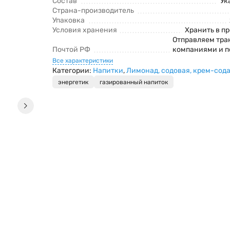
Состав
Ук
Страна-производитель
Упаковка
Условия хранения
Хранить в п
Отправляем тр
Почтой РФ
компаниями и п
Все характеристики
Категории:
Напитки
,
Лимонад, содовая, крем-сод
энергетик
газированный напиток