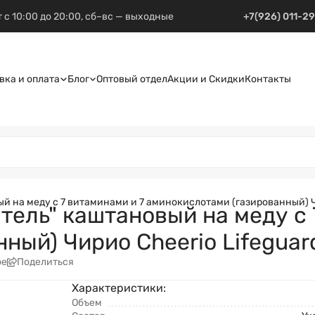
 с 10:00 до 20:00, сб–вс — выходные
+7(926) 011-2
вка и оплата
Блог
Оптовый отдел
Акции и Скидки
Контакты
 на меду с 7 витаминами и 7 аминокислотами (газированный) Чири
тель" каштановый на меду с 
ый) Чирио Cheerio Lifeguard
ое
Поделиться
Характеристики:
Объем