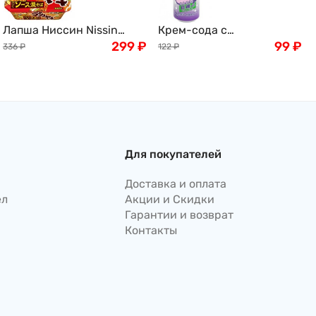
Лапша Ниссин Nissin
Крем-сода с
Якисоба с курицей,
299
₽
виноградным вкусом
99
₽
336
₽
122
₽
капустой в горчично-
Томинага Tominaga Grape
майонезном соусе, 153г,
Cream Soda, Япония,
Япония
350мл
Для покупателей
Доставка и оплата
ел
Акции и Скидки
Гарантии и возврат
Контакты