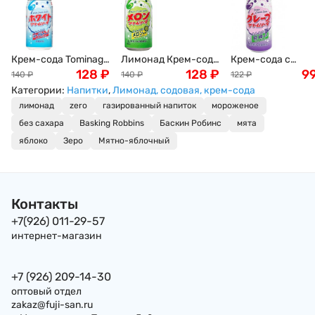
Крем-сода Tominaga
Лимонад Крем-сода
Крем-сода с
со вкусом йогурта,
128
₽
со вкусом Дыни
128
₽
виноградным
9
140
₽
140
₽
122
₽
Япония, 350мл
"Томинага"
вкусом Томинага
Категории:
Напитки
,
Лимонад, содовая, крем-сода
Tominaga, 350 мл,
Tominaga Grape
лимонад
zero
газированный напиток
мороженое
Япония
Cream Soda, Япон
без сахара
Basking Robbins
Баскин Робинс
мята
350мл
яблоко
Зеро
Мятно-яблочный
Контакты
+7(926) 011-29-57
интернет-магазин
+7 (926) 209-14-30
оптовый отдел
zakaz@fuji-san.ru