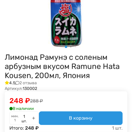
Лимонад Рамунэ с соленым
арбузным вкусом Ramune Hata
Kousen, 200мл, Япония
2 отзыва
4.5
Артикул:
130002
248
₽
288
₽
В наличии
мин.
В корзину
1
шт.
Итого:
248
₽
1
шт.