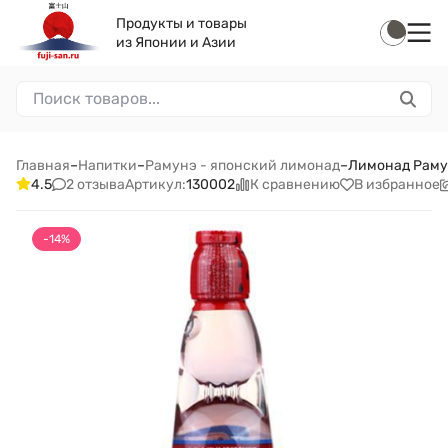
Продукты и товары
из Японии и Азии
Главная
–
Напитки
–
Рамунэ - японский лимонад
–
Лимонад Рамун
2 отзыва
К сравнению
В избранное
4.5
Артикул:
130002
-14%