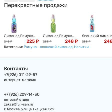
Перекрестные продажи
Лимонад Рамунэ
Лимонад Рамунэ
Японский лимон
черничный вкус
225
₽
дынный вкус
248
₽
Рамунэ "Вкус
24
248
₽
288
₽
288
₽
Ramune Hata Kousen,
Ramune Hata Kousen,
Японии" Ramune
Категории:
Рамунэ - японский лимонад
,
Напитки
200мл, Япония
200мл, Япония
Hata Kousen,
Япония, 200мл
Контакты
+7(926) 011-29-57
интернет-магазин
+7 (926) 209-14-30
оптовый отдел
zakaz@fuji-san.ru
г. Москва, улица Ткацкая, 5с2