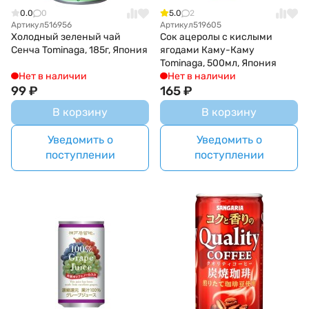
0.0
0
5.0
2
Артикул
516956
Артикул
519605
Холодный зеленый чай
Сок ацеролы с кислыми
Сенча Tominaga, 185г, Япония
ягодами Каму-Каму
Tominaga, 500мл, Япония
Нет в наличии
Нет в наличии
99
₽
165
₽
В корзину
В корзину
Уведомить о
Уведомить о
поступлении
поступлении