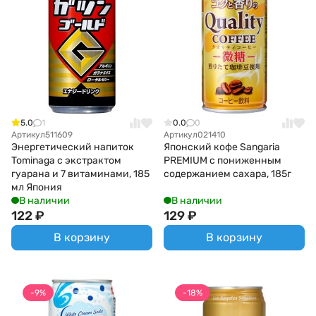
5.0
1
0.0
0
Артикул
511609
Артикул
021410
Энергетический напиток
Японский кофе Sangaria
Tominaga с экстрактом
PREMIUM с пониженным
гуарана и 7 витаминами, 185
содержанием сахара, 185г
мл Япония
В наличии
В наличии
122
₽
129
₽
В корзину
В корзину
-9%
-18%