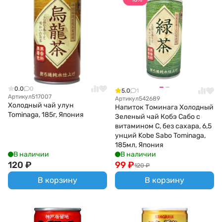
0.0
0
5.0
1
Артикул
517007
Артикул
542689
Холодный чай улун
Напиток Томинага Холодный
Tominaga, 185г, Япония
Зеленый чай Кобэ Сабо с
витамином С, без сахара, 6,5
унций Kobe Sabo Tominaga,
185мл, Япония
В наличии
В наличии
120
₽
99
₽
120
₽
В корзину
В корзину