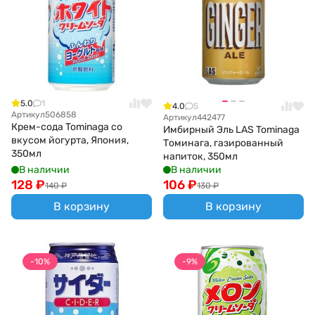
5.0
1
4.0
5
Артикул
506858
Артикул
442477
Крем-сода Tominaga со
Имбирный Эль LAS Tominaga
вкусом йогурта, Япония,
Томинага, газированный
350мл
напиток, 350мл
В наличии
В наличии
128
₽
106
₽
140
₽
130
₽
В корзину
В корзину
-10%
-9%