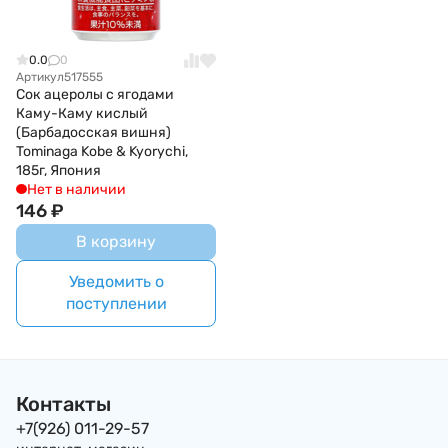
0.0
0
Артикул
517555
Сок ацеролы с ягодами
Каму-Каму кислый
(Барбадосская вишня)
Tominaga Kobe & Kyorychi,
185г, Япония
Нет в наличии
146
₽
В корзину
Уведомить о
поступлении
Контакты
+7(926) 011-29-57