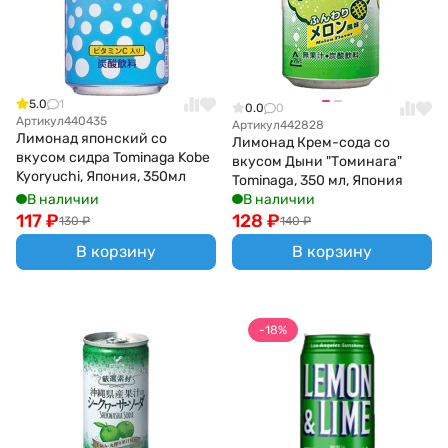
5.0
1
0.0
0
Артикул
440435
Артикул
442828
Лимонад японский со
Лимонад Крем-сода со
вкусом сидра Tominaga Kobe
вкусом Дыни "Томинага"
Kyoryuchi, Япония, 350мл
Tominaga, 350 мл, Япония
В наличии
В наличии
117
₽
128
₽
130
₽
140
₽
В корзину
В корзину
-18%