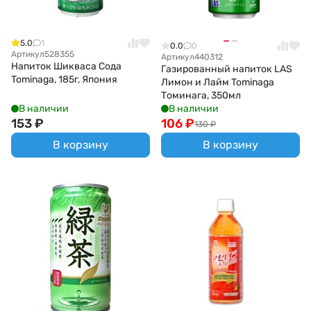
5.0
1
0.0
0
Артикул
528355
Артикул
440312
Напиток Шикваса Сода
Газированный напиток LAS
Tominaga, 185г, Япония
Лимон и Лайм Tominaga
Томинага, 350мл
В наличии
В наличии
153
₽
106
₽
130
₽
В корзину
В корзину