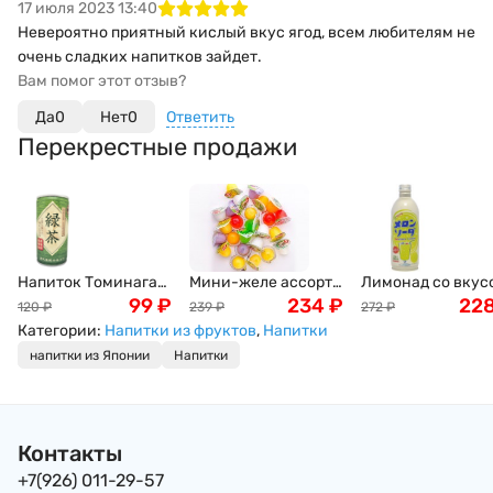
17 июля 2023 13:40
Невероятно приятный кислый вкус ягод, всем любителям не
очень сладких напитков зайдет.
Вам помог этот отзыв?
Да
0
Нет
0
Ответить
Перекрестные продажи
Напиток Томинага
Мини-желе ассорти
Лимонад со вкус
Холодный Зеленый
99
₽
тропических вкусов
234
₽
дыни SANGARIA
22
120
₽
239
₽
272
₽
чай Кобэ Сабо с
New Choice, 400г
Рамунэ, Япония,
Категории:
Напитки из фруктов
,
Напитки
витамином С, без
500г
напитки из Японии
Напитки
сахара, 6,5 унций
Kobe Sabo Tominaga,
185мл, Япония
Контакты
+7(926) 011-29-57