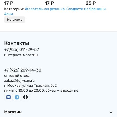
резинка MARUKAWA,
17
₽
резинка MARUKAWA
17
₽
резинка MARUKA
25
₽
со вкусом йогурта
Пингвин, со вкусом
со вкусом дыни
Категории:
Жевательная резинка
,
Сладости из Японии и
содовой
(шары)
Азии
Marukawa
Контакты
+7(926) 011-29-57
интернет-магазин
+7 (926) 209-14-30
оптовый отдел
zakaz@fuji-san.ru
г. Москва, улица Ткацкая, 5с2
пн–пт с 10:00 до 20:00, сб–вс — выходные
Магазин