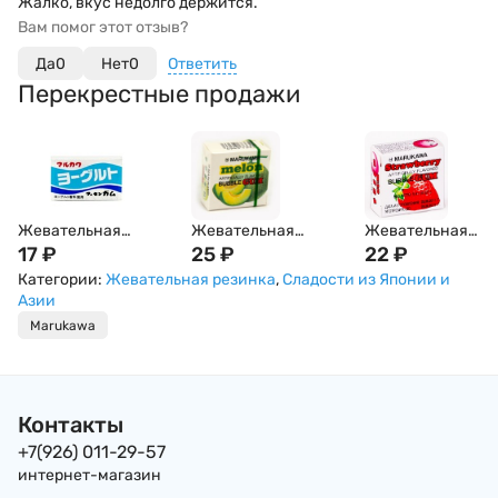
Жалко, вкус недолго держится.
Вам помог этот отзыв?
Да
0
Нет
0
Ответить
Перекрестные продажи
Жевательная
Жевательная
Жевательная
резинка MARUKAWA,
17
₽
резинка MARUKAWA,
25
₽
резинка MARUKA
22
₽
со вкусом йогурта
со вкусом дыни
со вкусом клубн
Категории:
Жевательная резинка
,
Сладости из Японии и
(шары)
(шары)
Азии
Marukawa
Контакты
+7(926) 011-29-57
интернет-магазин