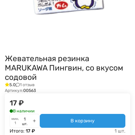
Жевательная резинка
MARUKAWA Пингвин, со вкусом
содовой
1 отзыв
5.0
Артикул:
00563
17
₽
В наличии
мин.
В корзину
1
шт.
Итого:
17
₽
1
шт.