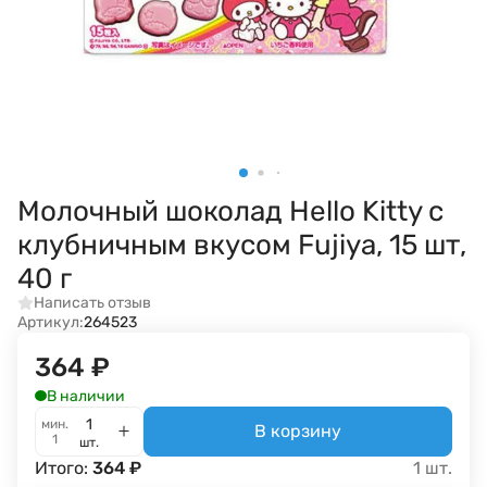
Молочный шоколад Hello Kitty с
клубничным вкусом Fujiya, 15 шт,
40 г
Написать отзыв
Артикул:
264523
364
₽
В наличии
мин.
В корзину
1
шт.
Итого:
364
₽
1
шт.