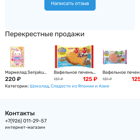
Написать отзыв
Перекрестные продажи
Мармелад Senjaku
Вафельное печенье
Вафельное печен
Кошкины Лапки -
220
₽
"Тайяки" Meito,
125
₽
"Тайяки" с
12
139
₽
139
₽
персиковые/
Япония, 16,5г
клубничной
Категории:
Шоколад
,
Сладости из Японии и Азии
виноградные, 32 г,
начинкой Meito,
Япония
16,5г, Япония
Контакты
+7(926) 011-29-57
интернет-магазин