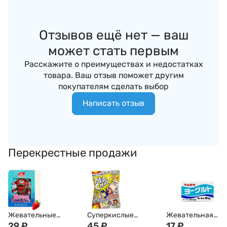
Отзывов ещё нет — ваш
может стать первым
Расскажите о преимуществах и недостатках
товара. Ваш отзыв поможет другим
покупателям сделать выбор
Написать отзыв
Перекрестные продажи
Жевательные
Суперкислые
Жевательная
конфеты LUXING
29
₽
леденцы со вкусом
45
₽
резинка MARUKA
17
₽