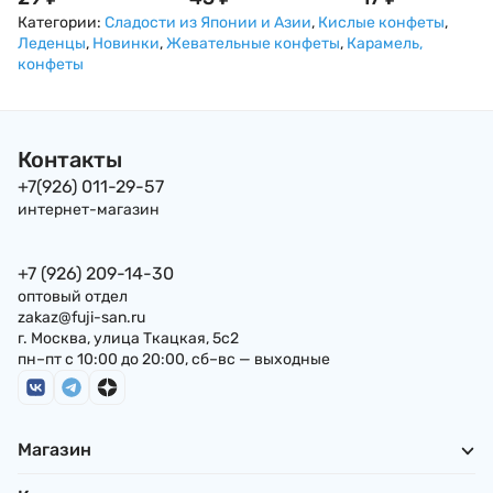
кислый монстр, 20г
лимона/клубники/
со вкусом йогурт
Категории:
Сладости из Японии и Азии
,
Кислые конфеты
,
колы Shun Long
Леденцы
,
Новинки
,
Жевательные конфеты
,
Карамель,
Food 20гр, Китай
конфеты
Контакты
+7(926) 011-29-57
интернет-магазин
+7 (926) 209-14-30
оптовый отдел
zakaz@fuji-san.ru
г. Москва, улица Ткацкая, 5с2
пн–пт с 10:00 до 20:00, сб–вс — выходные
Магазин