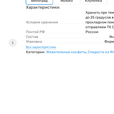
Виноград
Яблоко
Клубника
Характеристики:
Хранить при тем
до 25 градусов 
Условия хранения
прохладном по
отправляем ТК 
Почтой РФ
России
Состав
Ук
Упаковка
Фирм
Все характеристики
Категории:
Жевательные конфеты
,
Сладости из Я