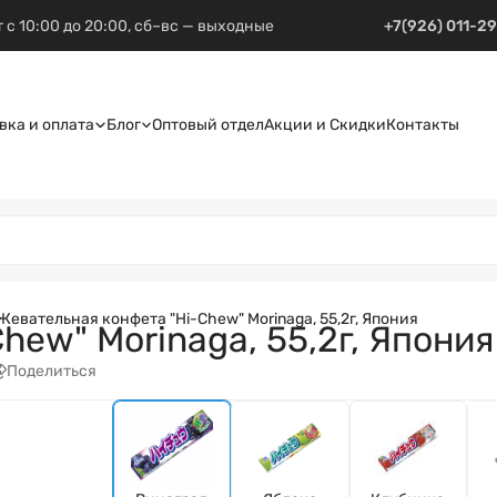
 с 10:00 до 20:00, сб–вс — выходные
+7(926) 011-2
вка и оплата
Блог
Оптовый отдел
Акции и Скидки
Контакты
Жевательная конфета "Hi-Chew" Morinaga, 55,2г, Япония
hew" Morinaga, 55,2г, Япония
Поделиться