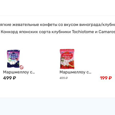
ягкие жевательные конфеты со вкусом винограда/клубн
Конкорд японских сорта клубники Tochiotome и Camarosa
Маршмеллоу с
Маршмеллоу с
голубичной начинкой
499
₽
клубничной начинкой
199
₽
499
₽
(зефир) EIWA, 90 г, Япония
(зефир) EIWA, 90 г, Япония