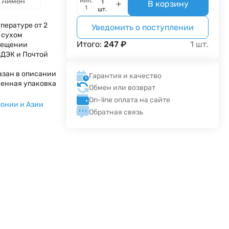
Лимон
мин.
В корзину
1
шт.
пературе от 2
Уведомить о поступлении
в сухом
Итого:
247
₽
1
шт.
мещении
СДЭК и Почтой
азан в описании
Гарантия и качество
енная упаковка
Обмен или возврат
On-line оплата на сайте
понии и Азии
Обратная связь