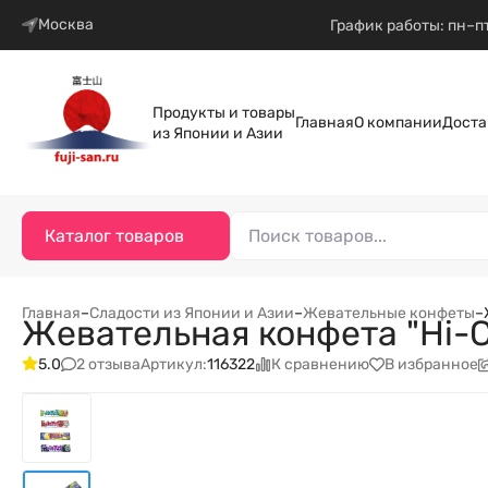
Москва
График работы: пн–пт
Продукты и товары
Главная
О компании
Доста
из Японии и Азии
Каталог товаров
Главная
–
Сладости из Японии и Азии
–
Жевательные конфеты
–
Жевательная конфета "Hi-C
2 отзыва
К сравнению
В избранное
5.0
Артикул:
116322