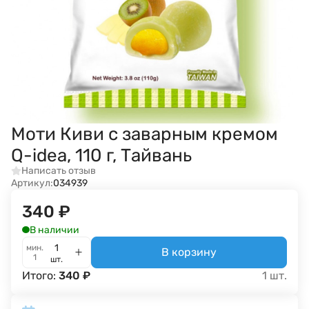
Моти Киви с заварным кремом
Q-idea, 110 г, Тайвань
Написать отзыв
Артикул:
034939
340
₽
В наличии
мин.
В корзину
1
шт.
Итого:
340
₽
1
шт.