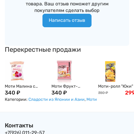
товара. Ваш отзыв поможет другим
покупателям сделать выбор
Написать отзыв
Перекрестные продажи
Моти Малина с
Моти Фрукт-
Моти-ролл "Юки"
заварным кремом
340
₽
Ассорти" Дыня /
340
₽
вкусом спелого
29
350
₽
Q-idea, 110 г,
Апельсин/
банана в молочн
Категории:
Сладости из Японии и Азии
,
Моти
Тайвань
Клубника,
креме Qidea, 150г,
Тайвань,120г
Тайвань
Контакты
+7(926) 011-29-57