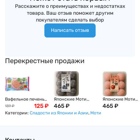
Расскажите о преимуществах и недостатках
товара. Ваш отзыв поможет другим
покупателям сделать выбор
Написать отзыв
Перекрестные продажи
Вафельное печенье
Японские Моти
Японские Моти
"Тайяки" с
125
₽
Дайфуку с
465
₽
Дайфуку с красн
465
₽
139
₽
клубничной
Голубикой
яблоком Фуджи
Категории:
Сладости из Японии и Азии
,
Моти
начинкой Meito,
(черника) Kubota
Kubota Seika 6шт
16,5г, Япония
Seika 6шт 160г
160г Япония
Япония
Контакты