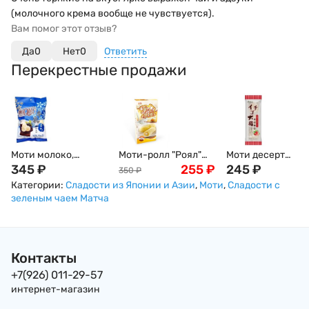
(молочного крема вообще не чувствуется).
Вам помог этот отзыв?
Да
0
Нет
0
Ответить
Перекрестные продажи
Моти молоко,
Моти-ролл "Роял"
Моти десерт
Дайфуку, 120гр
345
₽
Молочный с Манго,
255
₽
клубника 3шт, 90
245
₽
350
₽
150г, Тайвань
Категории:
Сладости из Японии и Азии
,
Моти
,
Сладости с
зеленым чаем Матча
Контакты
+7(926) 011-29-57
интернет-магазин