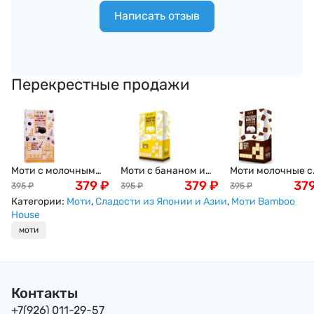
Написать отзыв
Перекрестные продажи
Моти с молочным
Моти с бананом и
Моти молочные с
чаем, шариками
379
₽
кремом из белого
379
₽
кремом из темно
37
395
₽
395
₽
395
₽
тапиоки и
шоколада Дайфуку
шоколада Дайфу
Категории:
Моти
,
Сладости из Японии и Азии
,
Моти Bamboo
шоколадом Баббл-
BanaMochi Bamboo
Chocolate Mochi
House
ти Bubble Milk Tea
House, 120г Тайвань
Bamboo House, 12
моти
Mochi Bamboo
Тайвань
House,120 г Тайвань
Контакты
+7(926) 011-29-57