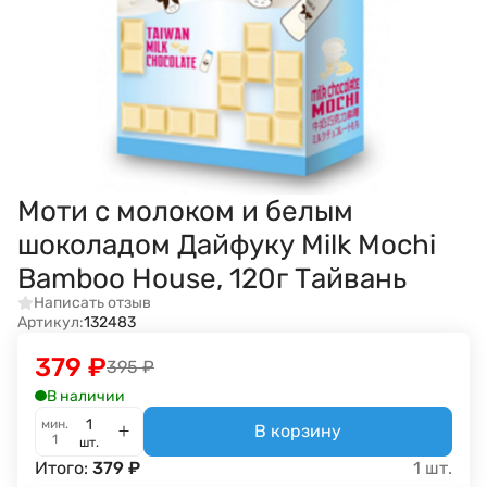
Моти с молоком и белым
шоколадом Дайфуку Milk Mochi
Bamboo House, 120г Тайвань
Написать отзыв
Артикул:
132483
379
₽
395
₽
В наличии
мин.
В корзину
1
шт.
Итого:
379
₽
1
шт.