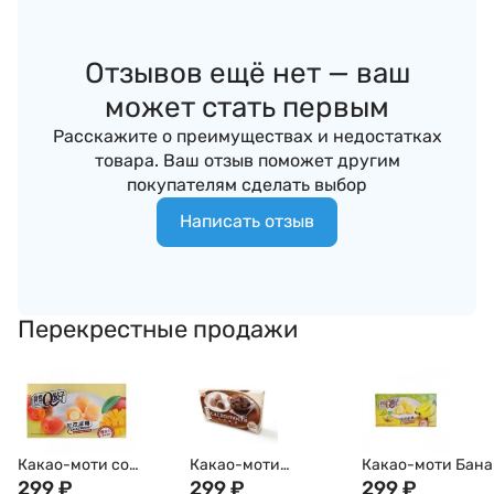
Отзывов ещё нет — ваш
может стать первым
Расскажите о преимуществах и недостатках
товара. Ваш отзыв поможет другим
покупателям сделать выбор
Написать отзыв
Перекрестные продажи
Какао-моти со
Какао-моти
Какао-моти Бана
вкусом манго "Роял"
299
₽
Шоколад, Тайвань,
299
₽
Тайвань, 80г
299
₽