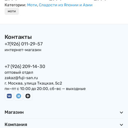
80г Тайвань
80г
Категории:
Моти
,
Сладости из Японии и Азии
моти
Контакты
+7(926) 011-29-57
интернет-магазин
+7 (926) 209-14-30
оптовый отдел
zakaz@fuji-san.ru
г. Москва, улица Ткацкая, 5с2
пн–пт с 10:00 до 20:00, сб–вс — выходные
Магазин
Компания