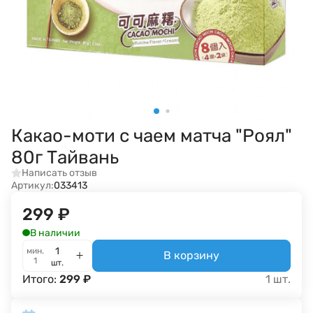
Какао-моти с чаем матча "Роял"
80г Тайвань
Написать отзыв
Артикул:
033413
299
₽
В наличии
мин.
В корзину
1
шт.
Итого:
299
₽
1
шт.