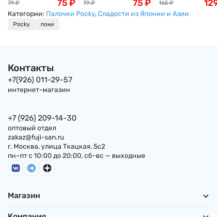
в шоколаде со
75
₽
мини Земляника и
75
₽
клубника Glico, 45
12
79
₽
79
₽
165
₽
вкусом печенья
Клубника Pocky, 21 г,
Таиланд
Категории:
Палочки Pocky
,
Сладости из Японии и Азии
OREO, 20/40 г
Таиланд
Pocky
поки
Контакты
+7(926) 011-29-57
интернет-магазин
+7 (926) 209-14-30
оптовый отдел
zakaz@fuji-san.ru
г. Москва, улица Ткацкая, 5с2
пн–пт с 10:00 до 20:00, сб–вс — выходные
Магазин
Компания