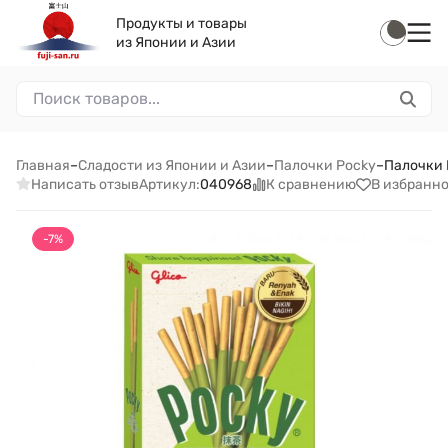
Продукты и товары
из Японии и Азии
Главная
–
Сладости из Японии и Азии
–
Палочки Pocky
–
Палочки П
Написать отзыв
К сравнению
В избранн
Артикул:
040968
-7%