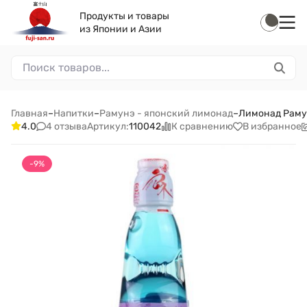
Продукты и товары
из Японии и Азии
Главная
–
Напитки
–
Рамунэ - японский лимонад
–
Лимонад Рамун
4 отзыва
К сравнению
В избранное
4.0
Артикул:
110042
-9%