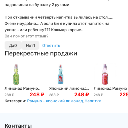
надавливая на бутылку 2 руками.
При открывании четверть напитка вылилась на стол.....
Очень неудобно... А если бы я купила этот напиток на
улице.. или ребенку??? Кошмар короче..
Вам помог этот отзыв?
Да
0
Нет
1
Ответить
Перекрестные продажи
Лимонад Рамунэ
Японский лимонад
Лимонад Рамунэ 
дынный вкус
248
₽
Рамунэ "Вкус
248
₽
клубникой Ramu
22
288
₽
288
₽
248
₽
Ramune Hata Kousen,
Японии" Ramune
Hata Kousen, 200м
Категории:
Рамунэ - японский лимонад
,
Напитки
200мл, Япония
Hata Kousen,
Япония
Япония, 200мл
Контакты