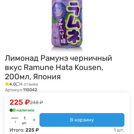
Лимонад Рамунэ черничный
вкус Ramune Hata Kousen,
200мл, Япония
4 отзыва
4.0
Артикул:
110042
225
₽
248
₽
В наличии
мин.
В корзину
1
шт.
Итого:
225
₽
1
шт.