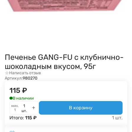
Печенье GANG-FU с клубнично-
шоколадным вкусом, 95г
Написать отзыв
Артикул:
980270
115
₽
В наличии
мин.
В корзину
1
шт.
Итого:
115
₽
1
шт.