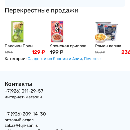
Перекрестные продажи
Палочки Поки
Японская приправа
Рамен лапша
Матча-Латте Pocky
129
₽
для риса Hagoromo
199
₽
Наруто со вкусо
23
139
₽
280
₽
Glico, 33 г, Таиланд
с лососем, Япония
тушенной Курицы
Категории:
Сладости из Японии и Азии
,
Печенье
Карри,
коллекционное
издание "Хакаши
Хатаке" Naruto, 9
Контакты
+7(926) 011-29-57
интернет-магазин
+7 (926) 209-14-30
оптовый отдел
zakaz@fuji-san.ru