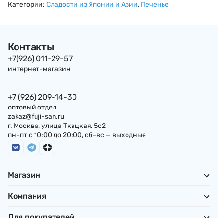
New Choice, 400г
Япония, 16,5г
солью и кальцием
Категории:
Сладости из Японии и Азии
,
Печенье
83 г, Япония
Контакты
+7(926) 011-29-57
интернет-магазин
+7 (926) 209-14-30
оптовый отдел
zakaz@fuji-san.ru
г. Москва, улица Ткацкая, 5с2
пн–пт с 10:00 до 20:00, сб–вс — выходные
Магазин
Компания
Для покупателей