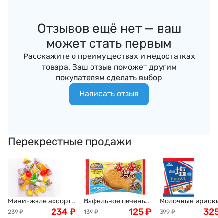
Отзывов ещё нет — ваш
может стать первым
Расскажите о преимуществах и недостатках
товара. Ваш отзыв поможет другим
покупателям сделать выбор
Написать отзыв
Перекрестные продажи
Мини-желе ассорти
Вафельное печенье
Молочные ириск
тропических вкусов
234
₽
"Тайяки" Meito,
125
₽
Morinaga с морск
32
239
₽
139
₽
399
₽