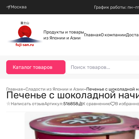
Москва
График работы: пн–пт
Продукты и товары
Главная
О компании
Доста
из Японии и Азии
Каталог товаров
Главная
–
Сладости из Японии и Азии
–
Печенье с шоколадной на
Печенье с шоколадной начи
Написать отзыв
К сравнению
В избранн
Артикул:
516858