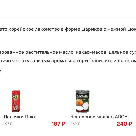
 — это корейское лакомство в форме шариков с нежной ш
рованное растительное масло, какао-масса, цельное су
ентичные натуральным ароматизаторы (ванилин, масло), э
.
Палочки Поки
Кокосовое молоко AROY-
шоколадные со
187
₽
D, 400мл
240
₽
197
₽
269
₽
взрывающейся