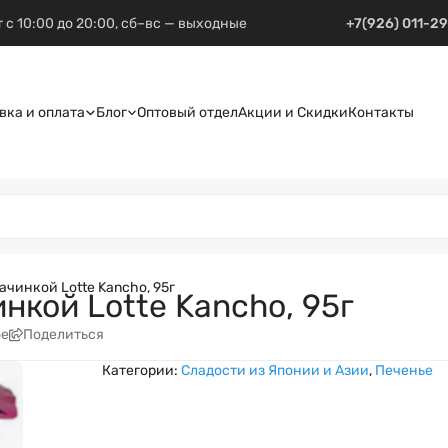
 с 10:00 до 20:00, сб–вс — выходные
+7(926) 011-2
вка и оплата
Блог
Оптовый отдел
Акции и Скидки
Контакты
чинкой Lotte Kancho, 95г
нкой Lotte Kancho, 95г
ое
Поделиться
Категории:
Сладости из Японии и Азии
,
Печенье