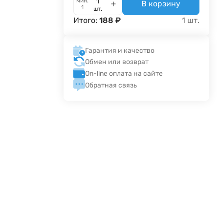
мин.
В корзину
1
шт.
Итого:
188
₽
1
шт.
Гарантия и качество
Обмен или возврат
On-line оплата на сайте
Обратная связь