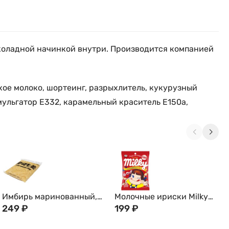
околадной начинкой внутри. Производится компанией
хое молоко, шортеинг, разрыхлитель, кукурузный
мульгатор Е332, карамельный краситель Е150а,
Имбирь маринованный,
Молочные ириски Milky
белый, 1кг
249
₽
из Японии, 42 г/ 120г
199
₽