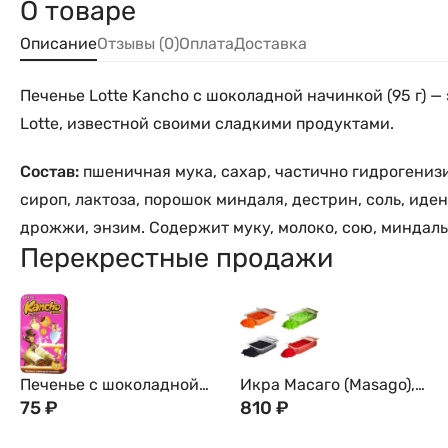
О товаре
Описание
Отзывы (0)
Оплата
Доставка
Печенье Lotte Kancho с шоколадной начинкой (95 г)
Lotte, известной своими сладкими продуктами.
Состав:
пшеничная мука, сахар, частично гидрогенизи
сироп, лактоза, порошок миндаля, дестрин, соль, ид
дрожжи, энзим. Содержит муку, молоко, сою, миндаль
Перекрестные продажи
Печенье с шоколадной
Икра Масаго (Masago),
начинкой Lotte Kancho,
75
₽
500г
810
₽
42г