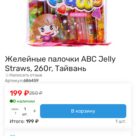
Желейные палочки ABC Jelly
Straws, 260г, Тайвань
Написать отзыв
Артикул:
686459
199
₽
250
₽
В наличии
мин.
В корзину
1
шт.
Итого:
199
₽
1
шт.