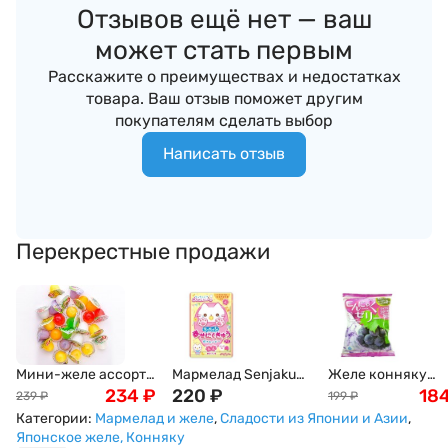
Отзывов ещё нет — ваш
может стать первым
Расскажите о преимуществах и недостатках
товара. Ваш отзыв поможет другим
покупателям сделать выбор
Написать отзыв
Перекрестные продажи
Мини-желе ассорти
Мармелад Senjaku
Желе конняку
тропических вкусов
234
₽
Кошкины Лапки -
220
₽
Yukiguni с красн
18
239
₽
199
₽
New Choice, 400г
персиковые/
виноградом, 16 г 
Категории:
Мармелад и желе
,
Сладости из Японии и Азии
,
виноградные, 32 г,
6шт Япония
Японское желе, Конняку