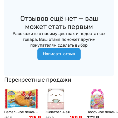
Отзывов ещё нет — ваш
может стать первым
Расскажите о преимуществах и недостатках
товара. Ваш отзыв поможет другим
покупателям сделать выбор
Написать отзыв
Перекрестные продажи
Вафельное печенье
Жевательная
Песочное печень
"Тайяки" Meito,
125
₽
резинка Корис
189
₽
шоколадной
272
₽
139
₽
242
₽