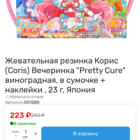
Жевательная резинка Корис
(Coris) Вечеринка "Pretty Cure"
виноградная, в сумочке +
наклейки , 23 г, Япония
Написать отзыв
Артикул:
001285
223
₽
242
₽
В наличии
мин.
В корзину
1
шт.