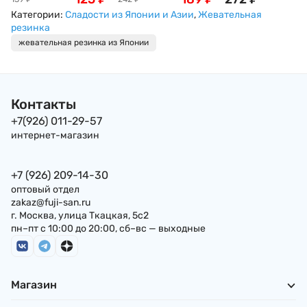
Япония, 16,5г
(Coris) Sumikko
крошкой в стиле
Категории:
Сладости из Японии и Азии
,
Жевательная
Gurashi 8 шариков +
аниме Pretty Cure
резинка
наклейки , 21г,
Фурута Furuta, 15 
жевательная резинка из Японии
Япония
Япония
Контакты
+7(926) 011-29-57
интернет-магазин
+7 (926) 209-14-30
оптовый отдел
zakaz@fuji-san.ru
г. Москва, улица Ткацкая, 5с2
пн–пт с 10:00 до 20:00, сб–вс — выходные
Магазин