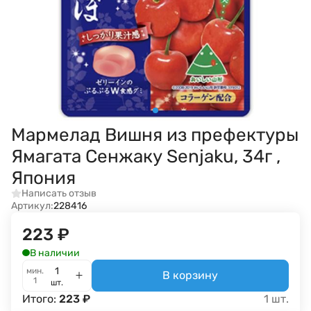
Мармелад Вишня из префектуры
Ямагата Сенжаку Senjaku, 34г ,
Япония
Написать отзыв
Артикул:
228416
223
₽
В наличии
мин.
В корзину
1
шт.
Итого:
223
₽
1
шт.