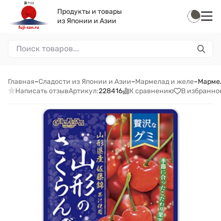
Продукты и товары
из Японии и Азии
Главная
–
Сладости из Японии и Азии
–
Мармелад и желе
–
Мармел
Написать отзыв
К сравнению
В избранно
Артикул:
228416