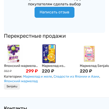
покупателям сделать выбор
Написать отзыв
Перекрестные продажи
Японский мармелад
Мармелад из
Мармелад Senjak
виноградный Meiji,
299
₽
цитруса Сэтока,
220
₽
Кошкины Лапки -
220
₽
352
₽
54г
префектура Эхимэ
персиковые/
Категории:
Мармелад и желе
,
Сладости из Японии и Азии
,
Сенжаку Senjaku, 34
виноградные, 32 г
Японский мармелад
г, Япония
Япония
Senjaku
Контакты