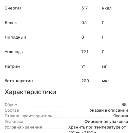
Энергия
317
ккал
Белок
0.1
Г
Липидный
0
Г
Углеводы
79.1
Г
Натрий
91
мг
бета-каротин
200
мкг
Характеристики
Объем
85г
Состав
Указан в описании
Страна-производитель
Япония
Упаковка
Фирменная упаковка
Условия хранения
Хранить при температуре от
2°С до +25°С и