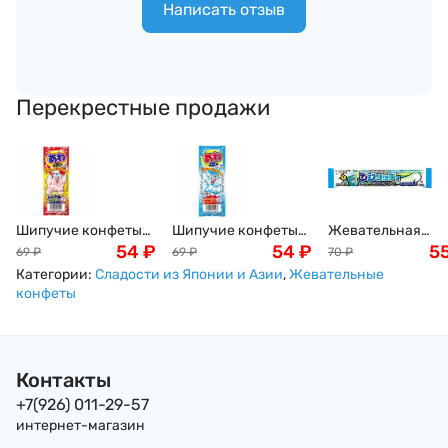
Написать отзыв
Перекрестные продажи
Шипучие конфеты
Шипучие конфеты
Жевательная
со вкусом колы
54
₽
со вкусом рамунэ
54
₽
конфета Coris со
5
69
₽
69
₽
70
₽
Bubble Candy Cola
сидр Bubble Candy
вкусом сидра, 15,5
Категории:
Сладости из Японии и Азии
,
Жевательные
Coris, 3шт. Япония
Cola Coris, 3шт.
Япония
конфеты
Япония
Контакты
+7(926) 011-29-57
интернет-магазин