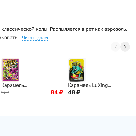
лассической колы. Распыляется в рот как аэрозоль,
ызвать...
Читать далее
Карамель
Карамель LuXing
Атрион,взрывающиеся во
84
₽
"Взрывоопасно кислый
48
₽
93
₽
рту- Шипучая конфета
Монстр"
Паника! в ассортименте,
5г, Япония