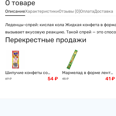
О товаре
Описание
Характеристики
Отзывы (0)
Оплата
Доставка
Леденцы-спрей: кислая кола Жидкая конфета в форма
вызывает вкусовую реакцию. Такой спрей — это способ
Перекрестные продажи
Шипучие конфеты со
Мармелад в форме ленты
вкусом колы Bubble
54
₽
Yaokin со вкусом яблока,
41
₽
69
₽
45
₽
Candy Cola Coris, 3шт.
15г, Япония
Япония