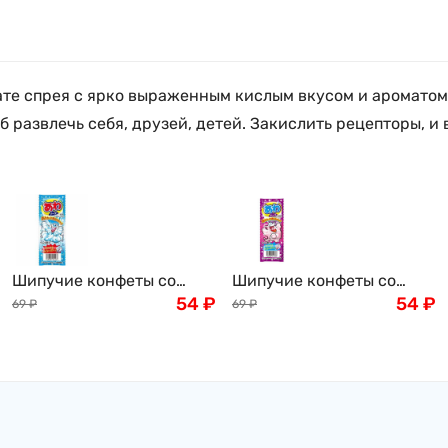
те спрея с ярко выраженным кислым вкусом и ароматом к
 развлечь себя, друзей, детей. Закислить рецепторы, и в
Шипучие конфеты со
Шипучие конфеты со
вкусом рамунэ сидр
54
₽
вкусом винограда Bubble
54
₽
69
₽
69
₽
Bubble Candy Cola Coris,
Candy Cola Coris, 3шт.
3шт. Япония
Япония