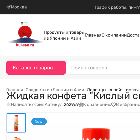
Москва
График работы: пн–пт
Продукты и товары
Главная
О компании
Доста
из Японии и Азии
Каталог товаров
Главная
–
Сладости из Японии и Азии
–
Леденцы-спрей: кислая
Жидкая конфета "Кислый сп
Написать отзыв
К сравнению
В избранн
Артикул:
262969
New!