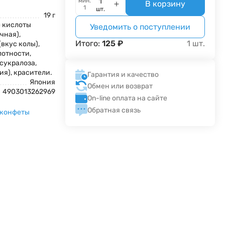
мин.
В корзину
1
шт.
19 г
е кислоты
Уведомить о поступлении
чная),
Итого:
125
₽
1
шт.
вкус колы),
лотности,
сукралоза,
я), красители.
Гарантия и качество
Япония
Обмен или возврат
4903013262969
On-line оплата на сайте
Обратная связь
 конфеты