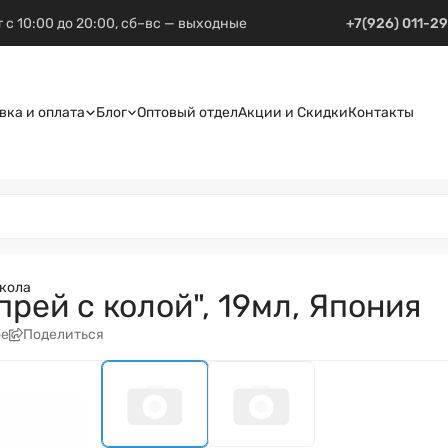
 с 10:00 до 20:00, сб–вс — выходные
+7(926) 011-2
вка и оплата
Блог
Оптовый отдел
Акции и Скидки
Контакты
 кола
рей с колой", 19мл, Япония
ое
Поделиться