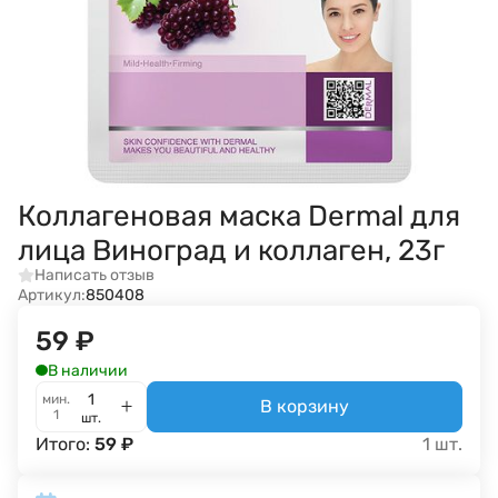
Коллагеновая маска Dermal для
лица Виноград и коллаген, 23г
Написать отзыв
Артикул:
850408
59
₽
В наличии
мин.
В корзину
1
шт.
Итого:
59
₽
1
шт.