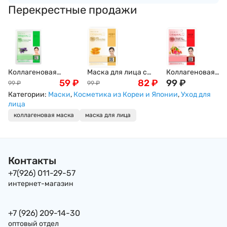
Перекрестные продажи
Коллагеновая
Маска для лица с
Коллагеновая
маска Dermal с
59
₽
коллагеном и
82
₽
маска Honey
99
₽
99
₽
99
₽
экстрактом
пчелиным
Grapefruit Collage
Категории:
Маски
,
Косметика из Кореи и Японии
,
Уход для
лечебных трав,
маточным
Essence Mask с
лица
Корея
молочком Royal
мёдом и
коллагеновая маска
маска для лица
Jelly Collagen
грейпфрутом, Кор
Essence Mask, Корея,
23г
23г
Контакты
+7(926) 011-29-57
интернет-магазин
+7 (926) 209-14-30
оптовый отдел