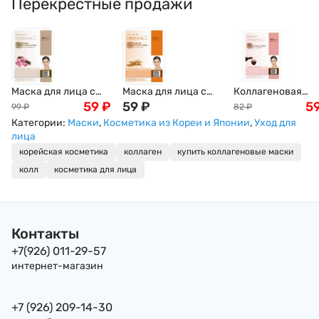
Перекрестные продажи
Маска для лица с
Маска для лица с
Коллагеновая
коллагеном и
59
₽
коллагеном и
59
₽
маска Dermal Win
5
99
₽
82
₽
пчелиным ядом
экстрактом
Collagen Essence
Категории:
Маски
,
Косметика из Кореи и Японии
,
Уход для
Dermal Bee Venom
женьшеня Dermal
Mask с экстракто
лица
Collagen Essence
Red Ginseng Collagen
красного вина,
корейская косметика
коллаген
купить коллагеновые маски
Mask, Корея, 23г
Essence Mask, Корея,
Корея, 23г
колл
косметика для лица
23г
Контакты
+7(926) 011-29-57
интернет-магазин
+7 (926) 209-14-30