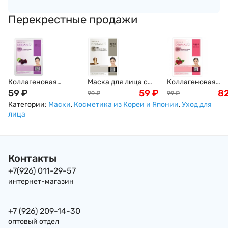
Перекрестные продажи
Коллагеновая
Маска для лица с
Коллагеновая
маска Dermal для
59
₽
коллагеном и ядом
59
₽
маска Collagen
8
99
₽
99
₽
лица Виноград и
Храмовой гадюки
Essence Mask с
Категории:
Маски
,
Косметика из Кореи и Японии
,
Уход для
коллаген, 23г
Dermal Syn-ake
Ацеролой, Корея,
лица
Collagen Essence
23г
Mask, Корея, 23г
Контакты
+7(926) 011-29-57
интернет-магазин
+7 (926) 209-14-30
оптовый отдел