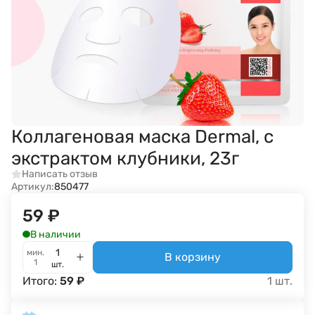
Коллагеновая маска Dermal, с
экстрактом клубники, 23г
Написать отзыв
Артикул:
850477
59
₽
В наличии
мин.
В корзину
1
шт.
Итого:
59
₽
1
шт.