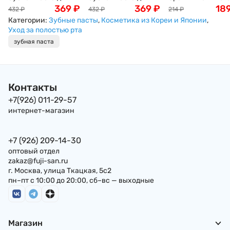
защиты от кариеса
369
₽
защиты от кариеса
369
₽
KAKINOTANE,
18
432
₽
432
₽
214
₽
с микропудрой
с микропудрой
Япония, 60 г, Япо
Категории:
Зубные пасты
,
Косметика из Кореи и Японии
,
"Натуральная мята"
"Суперохлаждающа
Уход за полостью рта
Dentor Clear Natural
я" Dentor Clear Super
зубная паста
Mint LION, 140 г,
Cool LION, 140 г,
Япония
Япония
Контакты
+7(926) 011-29-57
интернет-магазин
+7 (926) 209-14-30
оптовый отдел
zakaz@fuji-san.ru
г. Москва, улица Ткацкая, 5с2
пн–пт с 10:00 до 20:00, сб–вс — выходные
Магазин