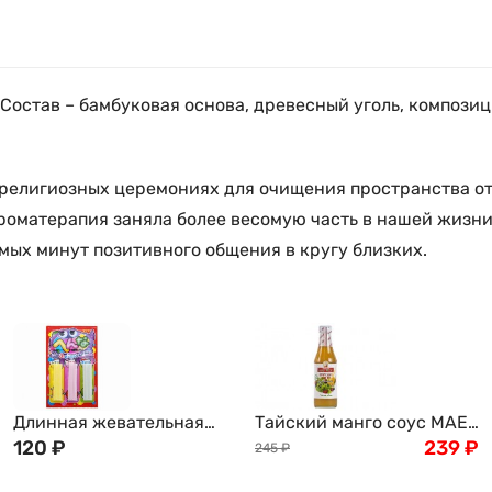
 Состав – бамбуковая основа, древесный уголь, компози
 религиозных церемониях для очищения пространства от
роматерапия заняла более весомую часть в нашей жизни
ых минут позитивного общения в кругу близких.
Длинная жевательная
Тайский манго соус MAE
резинка со вкусами
120
₽
PLOY, 285мл
239
₽
245
₽
клубники, яблока и