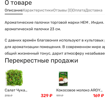
О товаре
Описание
Характеристики
Отзывы (0)
Оплата
Доставка
Ароматические палочки торговой марки НЕМ , Индия.
ароматической палочки 23 см.
С давних времён благовония используют в культовых
для ароматизации помещения. В современном мире а
общий жизненный тонус, дарит атмосферу незабываем
Перекрестные продажи
Салат Чука
Кокосовое молоко AROY-
(замороженный) , 1кг
329
₽
D , 250мл
169
₽
398
₽
199
₽