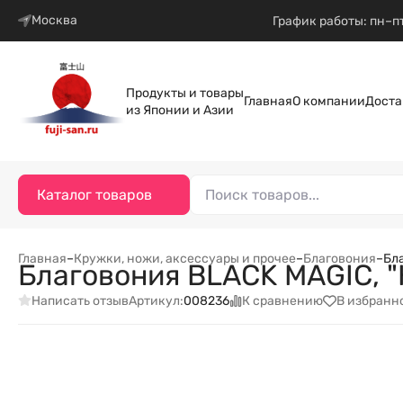
Москва
График работы: пн–пт
Продукты и товары
Главная
О компании
Доста
из Японии и Азии
Каталог товаров
Главная
–
Кружки, ножи, аксессуары и прочее
–
Благовония
–
Бл
Благовония BLACK MAGIC, 
Написать отзыв
К сравнению
В избранн
Артикул:
008236