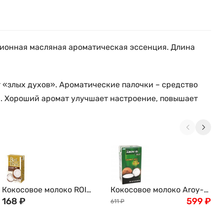
ционная масляная ароматическая эссенция. Длина
 «злых духов». Ароматические палочки – средство
. Хороший аромат улучшает настроение, повышает
Кокосовое молоко ROI
Кокосовое молоко Aroy-d,
THAI, 250мл
168
₽
1000мл
599
₽
611
₽