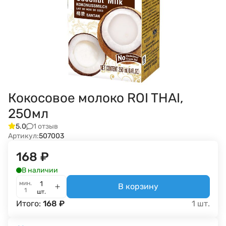
Кокосовое молоко ROI THAI,
250мл
1 отзыв
5.0
Артикул:
507003
168
₽
В наличии
мин.
В корзину
1
шт.
Итого:
168
₽
1
шт.