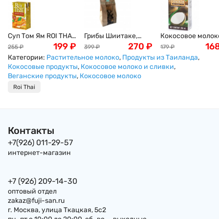
Суп Том Ям ROI THAI,
Грибы Шиитаке,
Кокосовое молок
250мл
199
₽
древесные, 100г
270
₽
CHAOKOH, 250мл
16
255
₽
399
₽
179
₽
Категории:
Растительное молоко
,
Продукты из Таиланда
,
Кокосовые продукты
,
Кокосовое молоко и сливки
,
Веганские продукты
,
Кокосовое молоко
Roi Thai
Контакты
+7(926) 011-29-57
интернет-магазин
+7 (926) 209-14-30
оптовый отдел
zakaz@fuji-san.ru
г. Москва, улица Ткацкая, 5с2