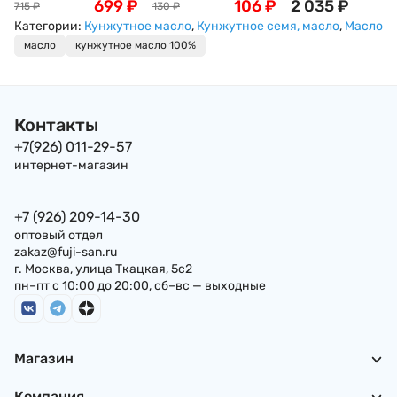
мирин King Jyoso,
699
₽
Tominaga Томинага,
106
₽
нерафинированн
2 035
₽
715
₽
130
₽
1000мл
газированный
1л Даесанг O'food
Категории:
Кунжутное масло
,
Кунжутное семя, масло
,
Масло
напиток, 350мл
Premium sesame oi
масло
кунжутное масло 100%
т.м. DAESANG ж/
Корея
Контакты
+7(926) 011-29-57
интернет-магазин
+7 (926) 209-14-30
оптовый отдел
zakaz@fuji-san.ru
г. Москва, улица Ткацкая, 5с2
пн–пт с 10:00 до 20:00, сб–вс — выходные
Магазин
Компания