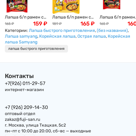
Лапша б/п рамен со
Лапша б/п рамен со
Лапша б/п рамен
вкусом острой
159
₽
вкусом острой
165
₽
экстремальная
16
165
₽
189
₽
165
₽
курицы рагу
курицы и сыра
острота со вкусо
Категории:
Лапша быстрого приготовления
,
(без названия)
,
Бульдак (Buldak
Бульдак (Buldak
острой курицы
Лапша samyang
,
Корейская лапша
,
Острая лапша
,
Корейская
Samyang), 145г
Samyang), 140г
Бульдак и перце
лапша Samyang
Самянг, Корея
Самянг, Корея
чили 2х Spicy
лапша быстрого приготовления
(Buldak Samyang),
140г Самянг, Кор
Контакты
+7(926) 011-29-57
интернет-магазин
+7 (926) 209-14-30
оптовый отдел
zakaz@fuji-san.ru
г. Москва, улица Ткацкая, 5с2
пн–пт с 10:00 до 20:00, сб–вс — выходные