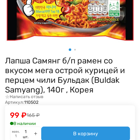
Лапша Самянг б/п рамен со
вкусом мега острой курицей и
перцем чили Бульдак (Buldak
Samyang), 140г , Корея
Написать отзыв
Артикул:
110502
99
₽
165
₽
В наличии
мин.
В корзину
1
шт.