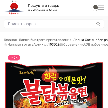
Продукты и товары
из Японии и Азии
Главная
–
Лапша быстрого приготовления
–
Лапша Самянг б/п ра
Написать отзыв
К сравнению
В избранно
Артикул:
110502
-40%