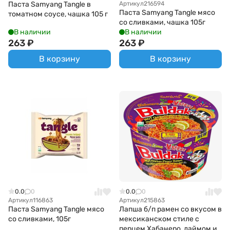
Паста Samyang Tangle в
Артикул
216594
Паста Samyang Tangle мясо
томатном соусе, чашка 105 г
со сливками, чашка 105г
В наличии
В наличии
263
₽
263
₽
В корзину
В корзину
0.0
0
0.0
0
Артикул
116863
Артикул
215863
Паста Samyang Tangle мясо
Лапша б/п рамен со вкусом в
со сливками, 105г
мексиканском стиле c
перцем Хабанеро, лаймом и