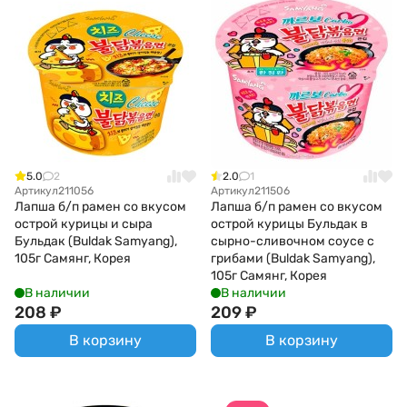
5.0
2
2.0
1
Артикул
211056
Артикул
211506
Лапша б/п рамен со вкусом
Лапша б/п рамен со вкусом
острой курицы и сыра
острой курицы Бульдак в
Бульдак (Buldak Samyang),
сырно-сливочном соусе с
105г Самянг, Корея
грибами (Buldak Samyang),
105г Самянг, Корея
В наличии
В наличии
208
₽
209
₽
В корзину
В корзину