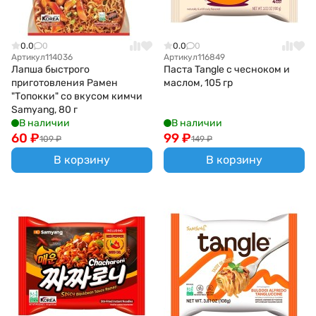
0.0
0
0.0
0
Артикул
114036
Артикул
116849
Лапша быстрого
Паста Tangle с чесноком и
приготовления Рамен
маслом, 105 гр
"Топокки" со вкусом кимчи
Samyang, 80 г
В наличии
В наличии
60
₽
99
₽
109
₽
149
₽
В корзину
В корзину