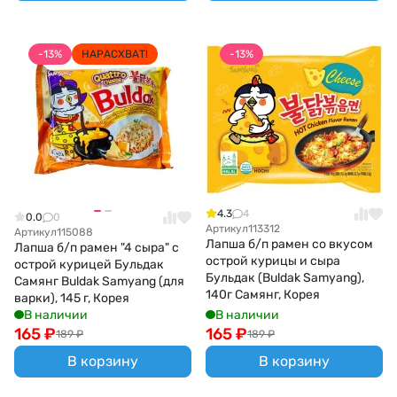
-13%
НАРАСХВАТ!
-13%
4.3
4
0.0
0
Артикул
113312
Артикул
115088
Лапша б/п рамен со вкусом
Лапша б/п рамен "4 сыра" с
острой курицы и сыра
острой курицей Бульдак
Бульдак (Buldak Samyang),
Самянг Buldak Samyang (для
140г Самянг, Корея
варки), 145 г, Корея
В наличии
В наличии
165
₽
165
₽
189
₽
189
₽
В корзину
В корзину