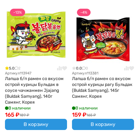
-13%
-4%
5.0
2
0.0
0
Артикул
113947
Артикул
113381
Лапша б/п рамен со вкусом
Лапша б/п рамен со вкусом
острой курицы Бульдак в
острой курицы рагу Бульдак
соусе чачжанмен Jjajang
(Buldak Samyang), 145г
(Buldak Samyang), 140г
Самянг, Корея
Самянг, Корея
В наличии
В наличии
165
₽
159
₽
189
₽
165
₽
В корзину
В корзину