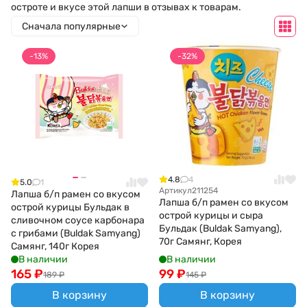
остроте и вкусе этой лапши в отзывах к товарам.
Сначала популярные
-13%
-32%
4.8
4
5.0
1
Артикул
211254
Лапша б/п рамен со вкусом
Лапша б/п рамен со вкусом
острой курицы Бульдак в
острой курицы и сыра
сливочном соусе карбонара
Бульдак (Buldak Samyang),
с грибами (Buldak Samyang)
70г Самянг, Корея
Самянг, 140г Корея
В наличии
В наличии
165
₽
99
₽
189
₽
145
₽
В корзину
В корзину