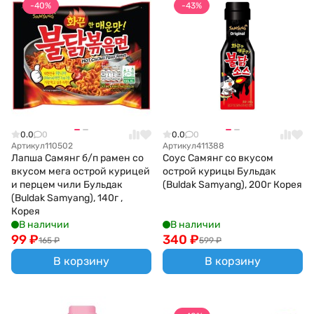
-40%
-43%
0.0
0
0.0
0
Артикул
110502
Артикул
411388
Лапша Самянг б/п рамен со
Соус Самянг со вкусом
вкусом мега острой курицей
острой курицы Бульдак
и перцем чили Бульдак
(Buldak Samyang), 200г Корея
(Buldak Samyang), 140г ,
Корея
В наличии
В наличии
99
₽
340
₽
165
₽
599
₽
В корзину
В корзину