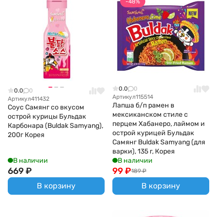
-48%
0.0
0
0.0
0
Артикул
115514
Артикул
411432
Лапша б/п рамен в
Соус Самянг со вкусом
мексиканском стиле c
острой курицы Бульдак
перцем Хабанеро, лаймом и
Карбонара (Buldak Samyang),
острой курицей Бульдак
200г Корея
Самянг Buldak Samyang (для
варки), 135 г, Корея
В наличии
В наличии
669
₽
99
₽
189
₽
В корзину
В корзину