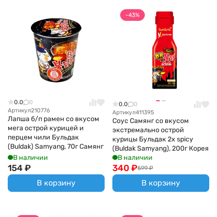
-43%
0.0
0
0.0
0
Артикул
210776
Артикул
411395
Лапша б/п рамен со вкусом
Соус Самянг со вкусом
мега острой курицей и
экстремально острой
перцем чили Бульдак
курицы Бульдак 2х spicy
(Buldak) Samyang, 70г Самянг
(Buldak Samyang), 200г Корея
В наличии
В наличии
154
₽
340
₽
599
₽
В корзину
В корзину