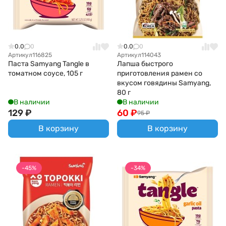
0.0
0
0.0
0
Артикул
116825
Артикул
114043
Паста Samyang Tangle в
Лапша быстрого
томатном соусе, 105 г
приготовления рамен со
вкусом говядины Samyang,
80 г
В наличии
В наличии
129
₽
60
₽
95
₽
В корзину
В корзину
-45%
-34%