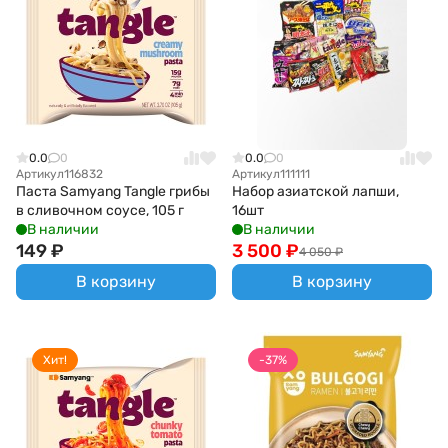
0.0
0
0.0
0
Артикул
116832
Артикул
111111
Паста Samyang Tangle грибы
Набор азиатской лапши,
в сливочном соусе, 105 г
16шт
В наличии
В наличии
149
₽
3 500
₽
4 050
₽
В корзину
В корзину
Хит!
-37%