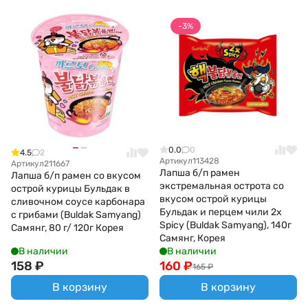
-3%
0.0
0
4.5
2
Артикул
113428
Артикул
211667
Лапша б/п рамен
Лапша б/п рамен со вкусом
экстремальная острота со
острой курицы Бульдак в
вкусом острой курицы
сливочном соусе карбонара
Бульдак и перцем чили 2х
с грибами (Buldak Samyang)
Spicy (Buldak Samyang), 140г
Самянг, 80 г/ 120г Корея
Самянг, Корея
В наличии
В наличии
158
₽
160
₽
165
₽
В корзину
В корзину