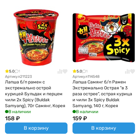
5.0
1
5.0
1
Артикул
211223
Артикул
114548
Лапша б/п рамен с
Лапша Самянг б/п Рамен
экстремально острой
Экстремально Острая "в 3
курицей Бульдак и перцем
раза острее", острая курица
чили 2х Spicy (Buldak
и чили 3x Spicy Buldak
Samyang), 70г Самянг, Корея
Samyang, 140 г, Корея
В наличии
В наличии
158
₽
159
₽
В корзину
В корзину