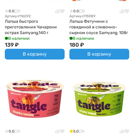
0.0
0
0.0
0
Артикул
116092
Артикул
115989
Лапша быстрого
Лапша Фетучини с
приготовления Чачарони
говядиной в сливочно-
острая Samyang,140 г
сырном соусе Samyang, 108г
В наличии
В наличии
139
₽
180
₽
В корзину
В корзину
0.0
0
5.0
0