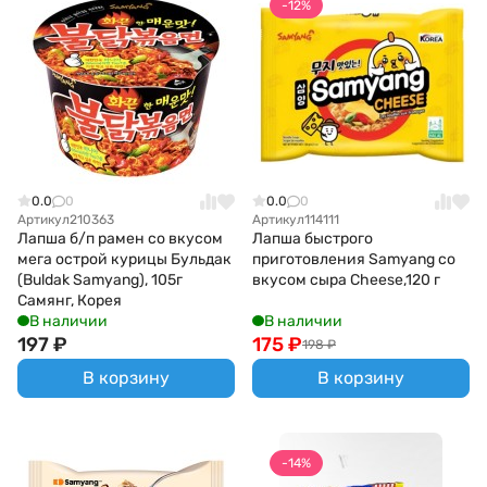
-12%
0.0
0
0.0
0
Артикул
210363
Артикул
114111
Лапша б/п рамен со вкусом
Лапша быстрого
мега острой курицы Бульдак
приготовления Samyang со
(Buldak Samyang), 105г
вкусом сыра Cheese,120 г
Самянг, Корея
В наличии
В наличии
197
₽
175
₽
198
₽
В корзину
В корзину
-14%