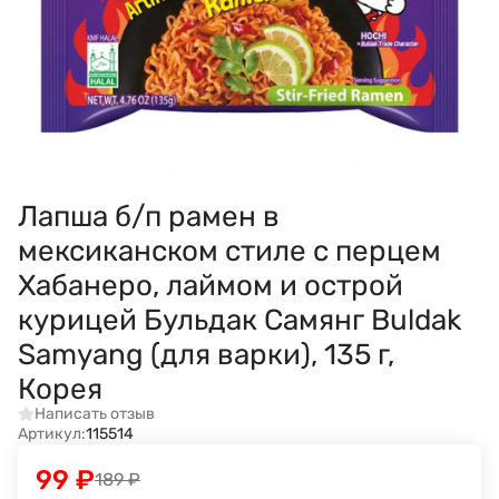
Лапша б/п рамен в
мексиканском стиле c перцем
Хабанеро, лаймом и острой
курицей Бульдак Самянг Buldak
Samyang (для варки), 135 г,
Корея
Написать отзыв
Артикул:
115514
99
₽
189
₽