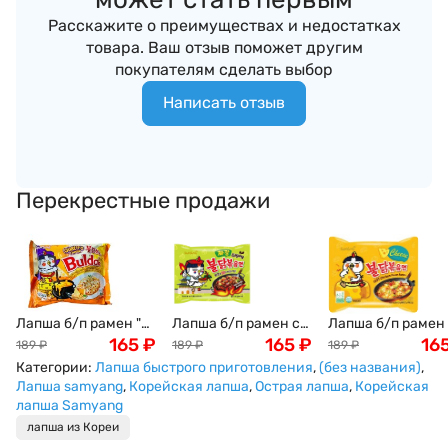
Расскажите о преимуществах и недостатках
товара. Ваш отзыв поможет другим
покупателям сделать выбор
Написать отзыв
Перекрестные продажи
Лапша б/п рамен "4
Лапша б/п рамен со
Лапша б/п рамен
сыра" с острой
165
₽
вкусом острой
165
₽
вкусом острой
16
189
₽
189
₽
189
₽
курицей Бульдак
курицы Бульдак в
курицы и сыра
Категории:
Лапша быстрого приготовления
,
(без названия)
,
Самянг Buldak
соусе чачжанмен
Бульдак (Buldak
Лапша samyang
,
Корейская лапша
,
Острая лапша
,
Корейская
Samyang (для
Jjajang (Buldak
Samyang), 140г
лапша Samyang
варки), 145 г, Корея
Samyang), 140г
Самянг, Корея
лапша из Кореи
Самянг, Корея