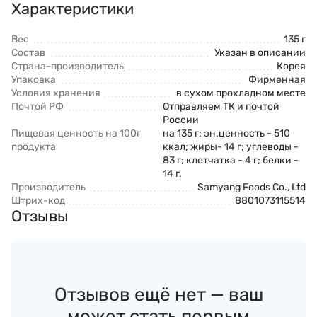
Характеристики
Вес
135 г
Состав
Указан в описании
Страна-производитель
Корея
Упаковка
Фирменная
Условия хранения
в сухом прохладном месте
Почтой РФ
Отправляем ТК и почтой
России
Пищевая ценность на 100г
на 135 г: эн.ценность - 510
продукта
ккал; жиры- 14 г; углеводы -
83 г; клетчатка - 4 г; белки -
14 г.
Производитель
Samyang Foods Co., Ltd
Штрих-код
8801073115514
Отзывы
Отзывов ещё нет — ваш
может стать первым