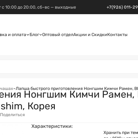
 с 10:00 до 20:00, сб–вс — выходные
+7(926) 011-2
вка и оплата
Блог
Оптовый отдел
Акции и Скидки
Контакты
 чашах
–
Лапша быстрого приготовления Нонгшим Кимчи Рамен, BIG
ения Нонгшим Кимчи Рамен, 
gshim, Корея
Поделиться
Характеристики:
Хранить при тем