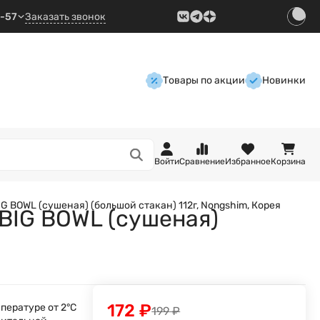
9-57
Заказать звонок
Товары по акции
Новинки
Войти
Сравнение
Избранное
Корзина
 BOWL (сушеная) (большой стакан) 112г, Nongshim, Корея
BIG BOWL (сушеная)
172
₽
пературе от 2°С
199
₽