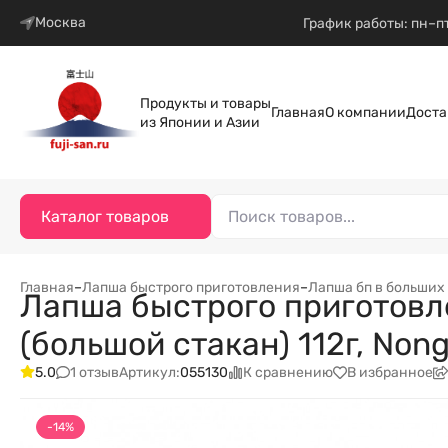
Москва
График работы: пн–пт
Продукты и товары
Главная
О компании
Доста
из Японии и Азии
Каталог товаров
Главная
–
Лапша быстрого приготовления
–
Лапша бп в больших
Лапша быстрого приготовл
(большой стакан) 112г, Non
1 отзыв
К сравнению
В избранное
5.0
Артикул:
055130
-14%