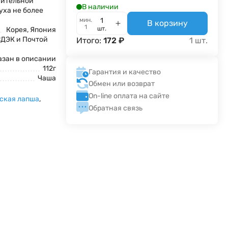
сительной
В наличии
уха не более
мин.
В корзину
1
шт.
Корея, Япония
СДЭК и Почтой
Итого:
172
₽
1
шт.
азан в описании
112г
Гарантия и качество
Чаша
Обмен или возврат
On-line оплата на сайте
ская лапша
,
Обратная связь