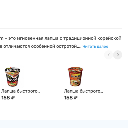
im – это мгновенная лапша с традиционной корейской
е отличаются особенной остротой....
Читать далее
Лапша быстрого
Лапша быстрого
приготовления Нонгшим
158
₽
приготовления Нонгшим
158
₽
Удон Твигим с темпурой и
Неогури со вкусом
морепродуктами (не
Морепродуктов (острая),
сушеная,
62г Nongshim, Корея
сублимированная) Udon