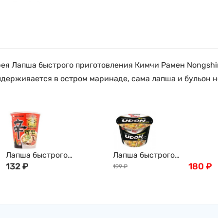
орея Лапша быстрого приготовления Кимчи Рамен Nongsh
ыдерживается в остром маринаде, сама лапша и бульон н
Лапша быстрого
Лапша быстрого
приготовления Нонгшим
132
₽
приготовления Нонгшим
180
₽
199
₽
Шин Рамен (сушеная)
Удон премиум BIG BOWL
острая, стакан, 68г,
большой стакан
Nongshim Корея
Nongshim Udon, 111г,
Корея