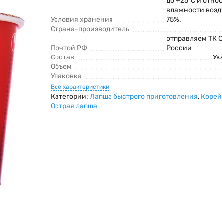
до +25°С и отно
влажности возд
Условия хранения
75%.
Страна-производитель
отправляем ТК 
Почтой РФ
России
Состав
Ук
Объем
Упаковка
Все характеристики
Категории:
Лапша быстрого приготовления
,
Корей
Острая лапша