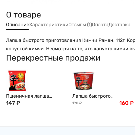
О товаре
Описание
Характеристики
Отзывы (1)
Оплата
Доставка
Лапша быстрого приготовления Кимчи Рамен, 112г, К
капустой кимчи. Несмотря на то, что капуста кимчи в
Перекрестные продажи
Пшеничная лапша
Лапша быстрого
быстрого приготовления
147
₽
приготовления Нонгшим
160
₽
190
₽
Нонгшим Шин Рамён,
Шин Рамен Острая с
120г, Nongshim, Корея
говядиной, BIG BOWL
(сушеная) (большой
стакан) 114г Nongshim