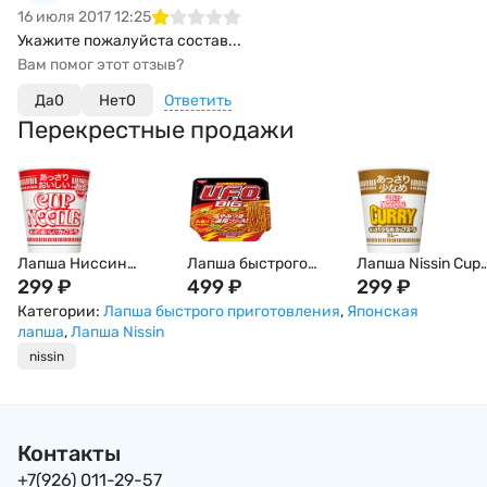
16 июля 2017 12:25
Укажите пожалуйста состав...
Вам помог этот отзыв?
Да
0
Нет
0
Ответить
Перекрестные продажи
Лапша Ниссин
Лапша быстрого
Лапша Nissin Cup
Nissin Cup Noodle с
299
₽
приготовления
499
₽
Noodle карри, 70г,
299
₽
Креветками, 57г,
Nissin: UFO Big
Япония
Категории:
Лапша быстрого приготовления
,
Японская
Япония
Якисоба, Япония,
лапша
,
Лапша Nissin
167г
nissin
Контакты
+7(926) 011-29-57