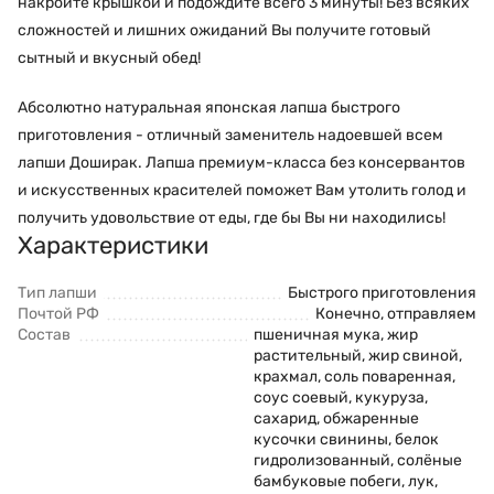
накройте крышкой и подождите всего 3 минуты! Без всяких
сложностей и лишних ожиданий Вы получите готовый
сытный и вкусный обед!
Абсолютно натуральная японская лапша быстрого
приготовления - отличный заменитель надоевшей всем
лапши Доширак. Лапша премиум-класса без консервантов
и искусственных красителей поможет Вам утолить голод и
получить удовольствие от еды, где бы Вы ни находились!
Характеристики
Тип лапши
Быстрого приготовления
Почтой РФ
Конечно, отправляем
Состав
пшеничная мука, жир
растительный, жир свиной,
крахмал, соль поваренная,
соус соевый, кукуруза,
сахарид, обжаренные
кусочки свинины, белок
гидролизованный, солёные
бамбуковые побеги, лук,