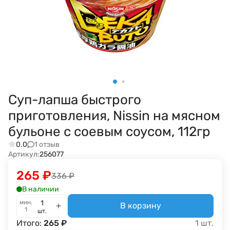
Суп-лапша быстрого
приготовления, Nissin на мясном
бульоне с соевым соусом, 112гр
1 отзыв
0.0
Артикул:
256077
265
₽
336
₽
В наличии
мин.
В корзину
1
шт.
Итого:
265
₽
1
шт.