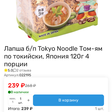
Лапша б/п Tokyo Noodle Том-ям
по токийски, Япония 120г 4
порции
2 отзыва
5.0
Артикул:
022195
239
₽
268
₽
В наличии
мин.
В корзину
1
шт.
Итого:
239
₽
1
шт.