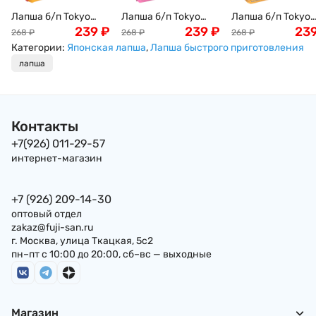
Лапша б/п Tokyo
Лапша б/п Tokyo
Лапша б/п Tokyo
Noodle с курицей и
239
₽
Noodle с
239
₽
Noodle с пряным
23
268
₽
268
₽
268
₽
соевым соусом по-
креветками на
карри по-токийс
Категории:
Японская лапша
,
Лапша быстрого приготовления
токийски, Япония
мясном бульоне по-
Япония 120г 4
лапша
120г 4 порции
токийски, Япония
порции
120г 4 порции
Контакты
+7(926) 011-29-57
интернет-магазин
+7 (926) 209-14-30
оптовый отдел
zakaz@fuji-san.ru
г. Москва, улица Ткацкая, 5с2
пн–пт с 10:00 до 20:00, сб–вс — выходные
Магазин