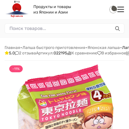
Продукты и товары
из Японии и Азии
Главная
–
Лапша быстрого приготовления
–
Японская лапша
–
Лап
2 отзыва
К сравнению
В избранное
5.0
Артикул:
022195
-11%