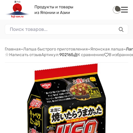
Продукты и товары
из Японии и Азии
Главная
–
Лапша быстрого приготовления
–
Японская лапша
–
Лап
Написать отзыв
К сравнению
В избранно
Артикул:
902165