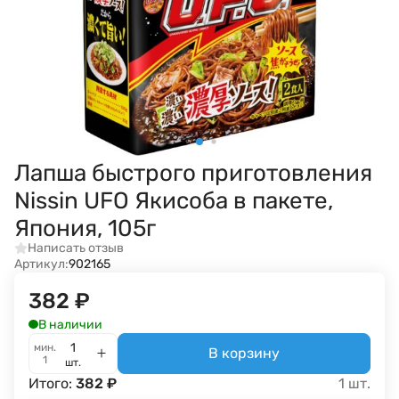
Лапша быстрого приготовления
Nissin UFO Якисоба в пакете,
Япония, 105г
Написать отзыв
Артикул:
902165
382
₽
В наличии
мин.
В корзину
1
шт.
Итого:
382
₽
1
шт.