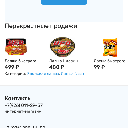
Перекрестные продажи
Лапша быстрого
Лапша Ниссин
Лапша быстрого
приготовления
499
₽
Nissin быстрого
480
₽
приготовления
99
₽
Nissin: UFO Big
приготовления НЛО
"Мисо рамен"
Категории:
Японская лапша
,
Лапша Nissin
Якисоба, Япония,
UFO с маслом
Sunaoshi Sapporo,
167г
острого перца чили
84г, Япония
и майонезом,
Япония, 128г
Контакты
+7(926) 011-29-57
интернет-магазин
+7 (926) 209-14-30