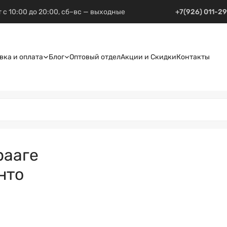
 с 10:00 до 20:00, сб–вс — выходные
+7(926) 011-2
вка и оплата
Блог
Оптовый отдел
Акции и Скидки
Контакты
рааге
нто