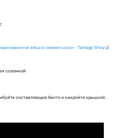
с
маринованное яйцо в соевом соусе - Tamago Shoyu
)
ая соломкой
мбуйте составляющие бенто и накройте крышкой.