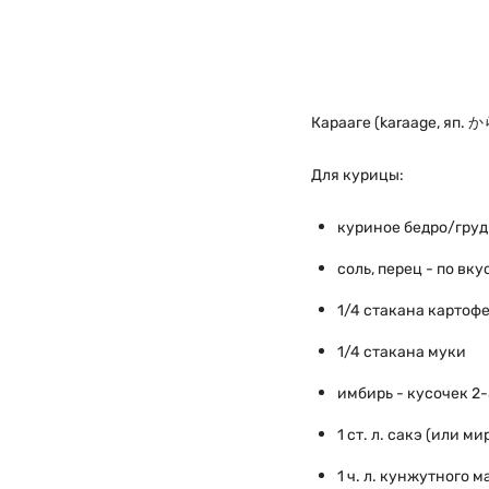
Карааге (karaage, яп. 
Для курицы:
куриное бедро/грудк
соль, перец - по вку
1/4
стакана картофе
1/4
стакана
муки
имбирь - кусочек 2-
1 ст. л. сакэ (или м
1 ч. л. кунжутного м