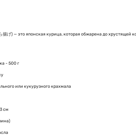
から揚げ) — это японская курица, которая обжарена до хрустящей ко
а - 500 г
су
льного или кукурузного крахмала
3 см
ирина)
асла